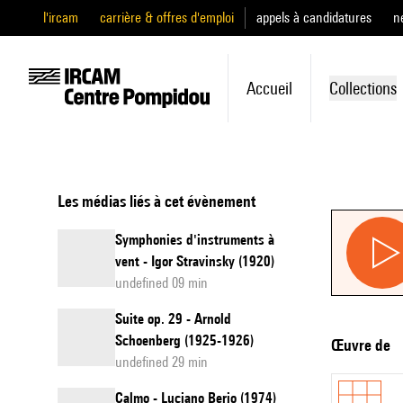
l'ircam
carrière & offres d'emploi
appels à candidatures
n
Accueil
Collections
Les médias liés à cet évènement
Symphonies d'instruments à
vent - Igor Stravinsky (1920)
undefined 09 min
Suite op. 29 - Arnold
Schoenberg (1925-1926)
Œuvre de
undefined 29 min
Calmo - Luciano Berio (1974)