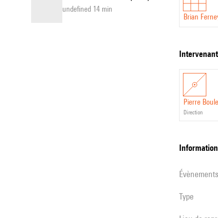
undefined 14 min
Brian Fern
intervenan
Pierre Boul
direction
informatio
évènement
Type