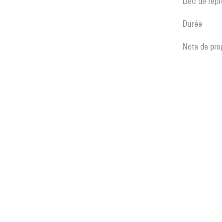
Lieu de rep
durée
note de p