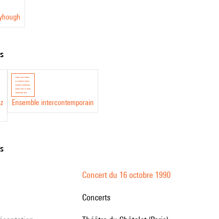
eyhough
ts
ez
Ensemble intercontemporain
ns
s
Concert du 16 octobre 1990
Concerts