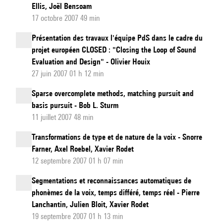
Ellis, Joël Bensoam
17 octobre 2007 49 min
Présentation des travaux l'équipe PdS dans le cadre du
projet européen CLOSED : "Closing the Loop of Sound
Evaluation and Design" - Olivier Houix
27 juin 2007 01 h 12 min
Sparse overcomplete methods, matching pursuit and
basis pursuit - Bob L. Sturm
11 juillet 2007 48 min
Transformations de type et de nature de la voix - Snorre
Farner, Axel Roebel, Xavier Rodet
12 septembre 2007 01 h 07 min
Segmentations et reconnaissances automatiques de
phonèmes de la voix, temps différé, temps réel - Pierre
Lanchantin, Julien Bloit, Xavier Rodet
19 septembre 2007 01 h 13 min