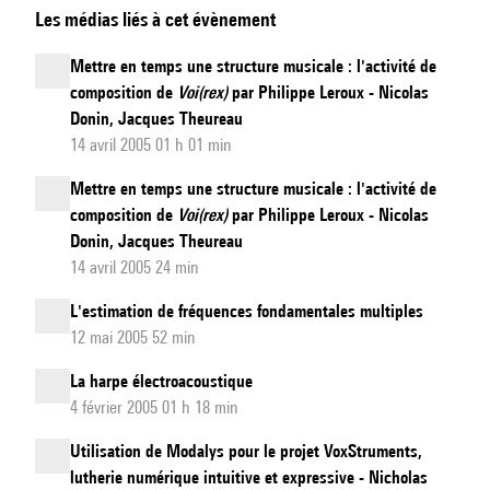
Les médias liés à cet évènement
Tools
Atelier :
Mettre en temps une structure musicale : l'activité de
un
composition de
Voi(rex)
par Philippe Leroux - Nicolas
atelier
Donin, Jacques Theureau
pour
14 avril 2005 01 h 01 min
la
Mettre en temps une structure musicale : l'activité de
manipulation
composition de
Voi(rex)
par Philippe Leroux - Nicolas
audio
Donin, Jacques Theureau
créative
14 avril 2005 24 min
L'estimation de fréquences fondamentales multiples
12 mai 2005 52 min
La harpe électroacoustique
4 février 2005 01 h 18 min
Utilisation de Modalys pour le projet VoxStruments,
lutherie numérique intuitive et expressive - Nicholas