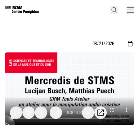
0:00
/
0:00
1x
GRM