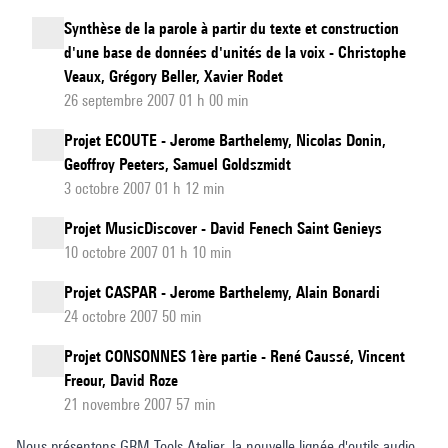
Synthèse de la parole à partir du texte et construction
d'une base de données d'unités de la voix - Christophe
Veaux, Grégory Beller, Xavier Rodet
26 septembre 2007 01 h 00 min
Projet ECOUTE - Jerome Barthelemy, Nicolas Donin,
Geoffroy Peeters, Samuel Goldszmidt
3 octobre 2007 01 h 12 min
Projet MusicDiscover - David Fenech Saint Genieys
10 octobre 2007 01 h 10 min
Projet CASPAR - Jerome Barthelemy, Alain Bonardi
24 octobre 2007 50 min
Projet CONSONNES 1ère partie - René Caussé, Vincent
Freour, David Roze
21 novembre 2007 57 min
Nous présentons GRM Tools Atelier, la nouvelle lignée d'outils audio