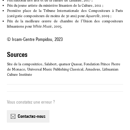
Prix national des arts et de la culture de Lituanie, 2017 ;
Prix du jeune artiste du ministère lituanien de la Culture, 2011 ;
Première place de la Tribune Internationale des Compositeurs à Paris
(catégorie compositeurs de moins de 30 ans) pour
Aquarelle
, 2009 ;
Prix de la meilleure œuvre de chambre de l'Union des compositeurs
lithuaniens pour
White Music
, 2005.
© Ircam-Centre Pompidou, 2023
sources
Site de la compositrice, Salabert, quatuor Quasar, Fondation Prince Pierre
de Monaco, Universal Music Publishing Classical, Amadeus, Lithuanian
Culture Institute
Vous constatez une erreur ?
contactez-nous