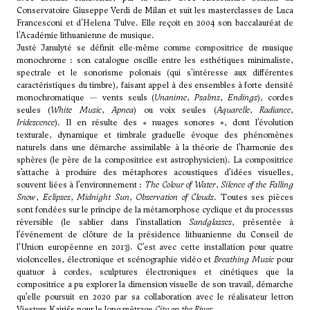
Conservatoire Giuseppe Verdi de Milan et suit les masterclasses de
Luca
Francesconi
et d'
Helena Tulve
. Elle reçoit en 2004 son baccalauréat de
l'Académie lithuanienne de musique.
Justė Janulytė se définit elle-même comme compositrice de musique
monochrome : son catalogue oscille entre les esthétiques minimaliste,
spectrale et le sonorisme polonais (qui s'intéresse aux différentes
caractéristiques du timbre), faisant appel à des ensembles à forte densité
monochromatique — vents seuls (
Unanime
,
Psalms
,
Endings
), cordes
seules (
White Music
,
Apnea
) ou voix seules (
Aquarelle
,
Radiance
,
Iridescence
). Il en résulte des « nuages sonores », dont l’évolution
texturale, dynamique et timbrale graduelle évoque des phénomènes
naturels dans une démarche assimilable à la théorie de l’harmonie des
sphères (le père de la compositrice est astrophysicien). La compositrice
s’attache à produire des métaphores acoustiques d’idées visuelles,
souvent liées à l’environnement :
The Colour of Water
,
Silence of the Falling
Snow
,
Eclipses
,
Midnight Sun
,
Observation of Clouds
. Toutes ses pièces
sont fondées sur le principe de la métamorphose cyclique et du processus
réversible (le sablier dans l’installation
Sandglasses
, présentée à
l’événement de clôture de la présidence lithuanienne du Conseil de
l’Union européenne en 2013). C’est avec cette installation pour quatre
violoncelles, électronique et scénographie vidéo et
Breathing Music
pour
quatuor à cordes, sculptures électroniques et cinétiques que la
compositrice a pu explorer la dimension visuelle de son travail, démarche
qu’elle poursuit en 2020 par sa collaboration avec le réalisateur letton
Viesturs Kairišs pour le long métrage
City on the River
.