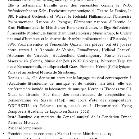
Elle a notamment travaillé avec des ensembles comme le WDR
Sinfonieorchester Köln, l’orchestre symphonique du Teatro La Fenice, le
BBC National Orchestra of Wales, le Helsinki Philharmonic, l’Orchestre
Philharmonique National de Pologne, l’Orchestre national d’Estonie, le
Brno Philharmonic, le Münchener Kammerorchester, la Riga Sinfonietta,
l’Ensemble Modern, le Birmingham Contemporary Music Group, le Chœur
national d’hommes et le chœur de chambre philharmonique d’Estonie, le
SWR Vokalensemble et l’ensemble Quasar. Ses pièces ont été jouées
entre autres à la Biennale de Venise, RomaEuropa, Holland Festival,
l’Automne de Varsovie, Huddersfield Contemporary Music Festival,
Maerzmusik (Berlin), Musik der Zeit (WDR Cologne), Wittener Tage für
neue Kammermusik, musikprotokoll Graz, Biennale Némo (Gaîté lyrique,
Paris) et au festival Musica de Strasbourg.
Depuis 2006, elle donne un cours sur le langage musical contemporain à
l'Académie lituanienne de musique et de théâtre. En 2011, elle est
conférencière invitée au laboratoire de musique Nordplus "Process 2013" à
Nida, en Lituanie. Elle tient des masterclasses de composition au
Conservatoire de Sassari (2014), aux cours d’été des compositeurs
SYNTHETIS en Pologne (2019, 2020) et à l’International Young
Composers Academy de Lugano en Suisse (2021).
Justė Janulytė est membre du Conseil musical de la Fondation Prince
Pierre de Monaco.
Prix et récompenses
Première place au concours « Musica femina München », 2019 ;