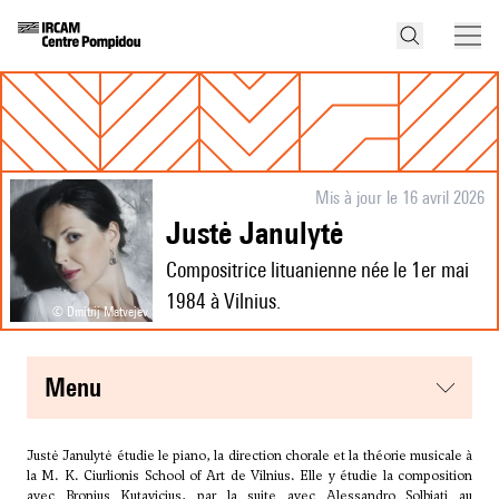
Mis à jour le 16 avril 2026
Justė Janulytė
Compositrice lituanienne née le 1er mai
1984 à Vilnius.
© Dmitrij Matvejev
menu
Justė Janulytė étudie le piano, la direction chorale et la théorie musicale à
la M. K. Ciurlionis School of Art de Vilnius. Elle y étudie la composition
avec
Bronius Kutavicius
, par la suite avec
Alessandro Solbiati
au