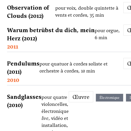
Observation of
pour voix, double quintette à
Clouds (2012)
vents et cordes, 35 min
Warum betrübst du dich, mein
pour orgue,
Herz (2012)
6 min
2011
Pendulums
pour quatuor à cordes soliste et
(2011)
orchestre à cordes, 10 min
2010
Sandglasses
Œuvre
pour quatre
Électronique
(2010)
violoncelles,
électronique
live
, vidéo et
installation,