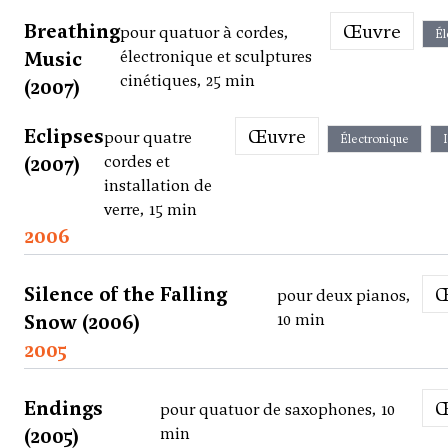
Breathing
Œuvre
pour quatuor à cordes,
Él
Music
électronique et sculptures
cinétiques, 25 min
(2007)
Eclipses
Œuvre
pour quatre
Électronique
(2007)
cordes et
installation de
verre, 15 min
2006
Silence of the Falling
pour deux pianos,
Snow (2006)
10 min
2005
Endings
pour quatuor de saxophones, 10
(2005)
min