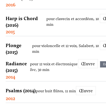
2016
Harp is Chord
pour clavecin et accordéon, 10
(2016)
min
2015
Plonge
pour violoncelle et 12 voix, Salabert, 10
(2015)
min
Radiance
Œuvre
pour 12 voix et électronique
Él
(2015)
live
, 30 min
2014
Psalms (2014)
Œuvre
pour huit flûtes, 11 min
2012