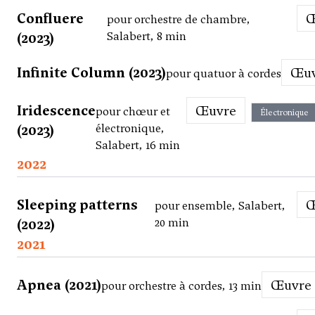
Confluere
pour orchestre de chambre,
(2023)
Salabert, 8 min
Infinite Column (2023)
Œu
pour quatuor à cordes
Iridescence
Œuvre
pour chœur et
Électronique
(2023)
électronique,
Salabert, 16 min
2022
Sleeping patterns
pour ensemble, Salabert,
(2022)
20 min
2021
Apnea (2021)
Œuvre
pour orchestre à cordes, 13 min