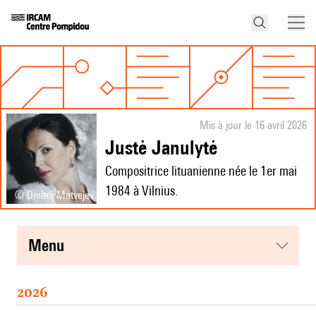
Mis à jour le 16 avril 2026
Justė Janulytė
Compositrice lituanienne née le 1er mai
1984 à Vilnius.
© Dmitrij Matvejev
menu
2026