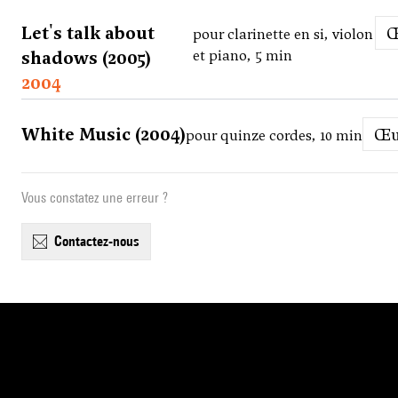
Let's talk about
pour clarinette en si, violon
shadows (2005)
et piano, 5 min
2004
White Music (2004)
Œ
pour quinze cordes, 10 min
Vous constatez une erreur ?
contactez-nous