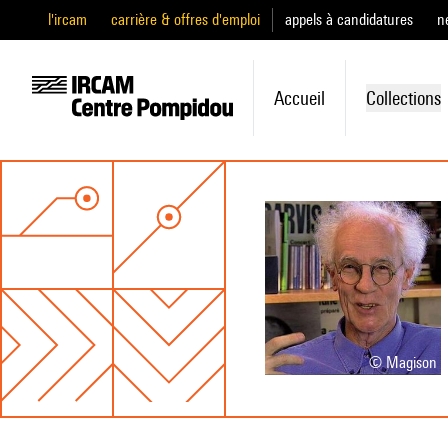
l'ircam
carrière & offres d'emploi
appels à candidatures
n
Accueil
Collections
© Magison