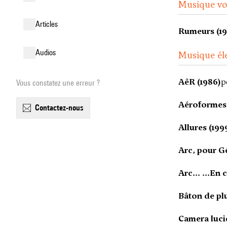
Musique voc
articles
Rumeurs (19
audios
Musique él
AêR (1986)
p
Vous constatez une erreur ?
Aéroformes 
contactez-nous
Allures (199
Arc, pour G
Arc... ...En c
Bâton de plu
Camera luci