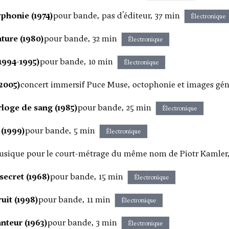
phonie (1974)
pour bande, pas d'éditeur, 37 min
Électronique
ture (1980)
pour bande, 32 min
Électronique
1994-1995)
pour bande, 10 min
Électronique
2005)
concert immersif Puce Muse, octophonie et images géné
loge de sang (1985)
pour bande, 25 min
Électronique
 (1999)
pour bande, 5 min
Électronique
sique pour le court-métrage du même nom de Piotr Kamler,
secret (1968)
pour bande, 15 min
Électronique
ruit (1998)
pour bande, 11 min
Électronique
nteur (1963)
pour bande, 3 min
Électronique