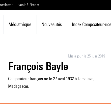
ewsletter
venir à l'ircam
Médiathèque
Nouveautés
Index Compositeur·ric
Mis à jour le 25 juin 2019
François Bayle
Compositeur français né le 27 avril 1932 à Tamatave,
Madagascar.