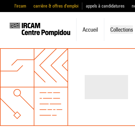
l'ircam
carrière & offres d'emploi
appels à candidatures
n
Accueil
Collections