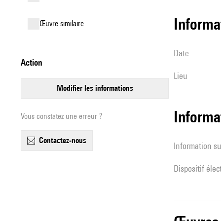
informa
œuvre similaire
date
action
lieu
modifier les informations
Informa
Vous constatez une erreur ?
contactez-nous
Information su
Dispositif éle