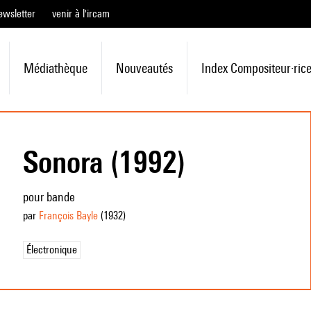
ewsletter
venir à l'ircam
Médiathèque
Nouveautés
Index Compositeur·ric
Sonora (1992)
pour bande
par
François Bayle
(1932
)
Électronique