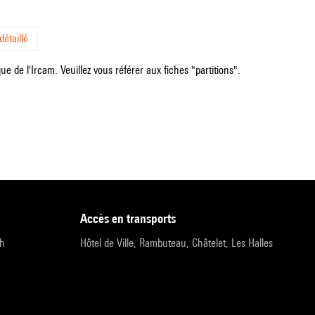
étaillé
e de l'Ircam. Veuillez vous référer aux fiches "partitions".
accès en transports
9h
Hôtel de Ville, Rambuteau, Châtelet, Les Halles