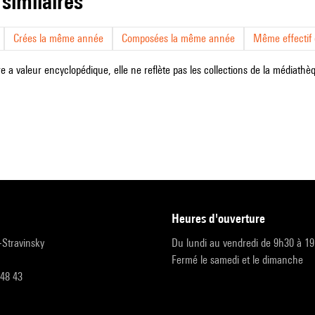
 similaires
Crées la même année
Composées la même année
Même effectif d
e a valeur encyclopédique, elle ne reflète pas les collections de la médiathèqu
heures d'ouverture
r-Stravinsky
Du lundi au vendredi de 9h30 à 1
Fermé le samedi et le dimanche
 48 43