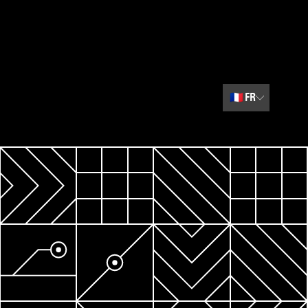
🇫🇷
FR