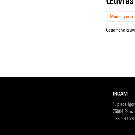
œuvres
Même genre
Cette fiche œuvr
IRCAM
1, place Igo
75004 Paris
+33 1 44 78