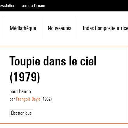
ewsletter
venir à l'ircam
Médiathèque
Nouveautés
Index Compositeur·ric
Toupie dans le ciel
(1979)
pour bande
par
François Bayle
(1932
)
Électronique