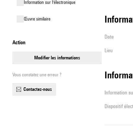
Information sur l'électronique
informa
œuvre similaire
date
action
lieu
modifier les informations
Informa
Vous constatez une erreur ?
contactez-nous
Information su
Dispositif éle