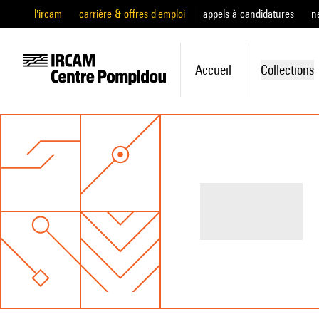
l'ircam
carrière & offres d'emploi
appels à candidatures
n
Accueil
Collections