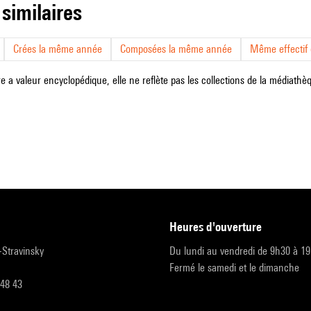
 similaires
Crées la même année
Composées la même année
Même effectif d
e a valeur encyclopédique, elle ne reflète pas les collections de la médiathèqu
heures d'ouverture
r-Stravinsky
Du lundi au vendredi de 9h30 à 1
Fermé le samedi et le dimanche
 48 43