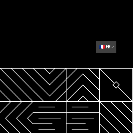
🇫🇷
FR