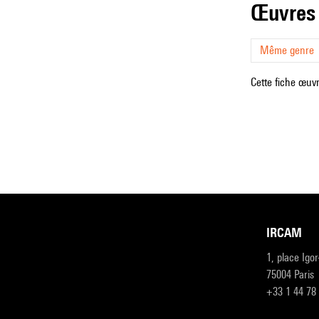
œuvres
Même genre
Cette fiche œuvr
IRCAM
1, place Igo
75004 Paris
+33 1 44 78