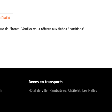
étaillé
e de l'Ircam. Veuillez vous référer aux fiches "partitions".
accès en transports
9h
Hôtel de Ville, Rambuteau, Châtelet, Les Halles