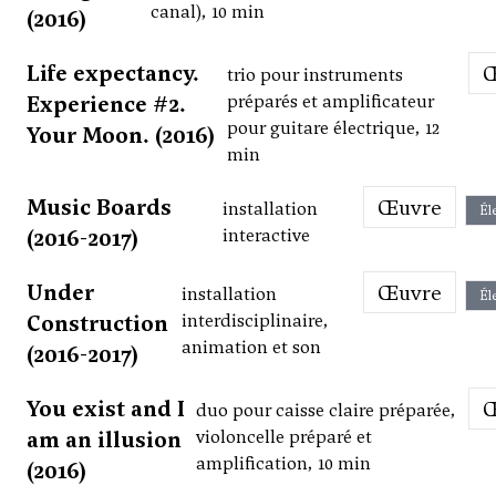
canal), 10 min
(2016)
Life expectancy.
trio pour instruments
Experience #2.
préparés et amplificateur
pour guitare électrique, 12
Your Moon. (2016)
min
Music Boards
Œuvre
installation
Él
(2016-2017)
interactive
Under
Œuvre
installation
Él
Construction
interdisciplinaire,
animation et son
(2016-2017)
You exist and I
duo pour caisse claire préparée,
am an illusion
violoncelle préparé et
amplification, 10 min
(2016)