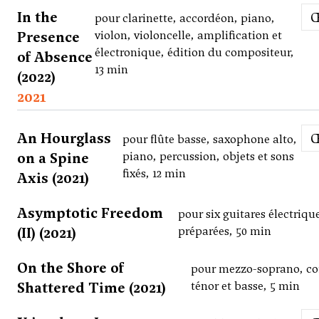
In the
pour clarinette, accordéon, piano,
Presence
violon, violoncelle, amplification et
électronique, édition du compositeur,
of Absence
13 min
(2022)
2021
An Hourglass
pour flûte basse, saxophone alto,
on a Spine
piano, percussion, objets et sons
fixés, 12 min
Axis (2021)
Asymptotic Freedom
pour six guitares électriqu
(II) (2021)
préparées, 50 min
On the Shore of
pour mezzo-soprano, co
Shattered Time (2021)
ténor et basse, 5 min