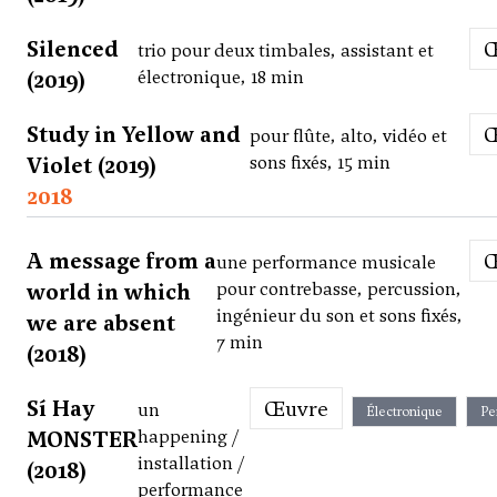
Silenced
trio pour deux timbales, assistant et
(2019)
électronique, 18 min
Study in Yellow and
pour flûte, alto, vidéo et
Violet (2019)
sons fixés, 15 min
2018
A message from a
une performance musicale
world in which
pour contrebasse, percussion,
ingénieur du son et sons fixés,
we are absent
7 min
(2018)
Sí Hay
Œuvre
un
Électronique
Pe
MONSTER
happening /
installation /
(2018)
performance