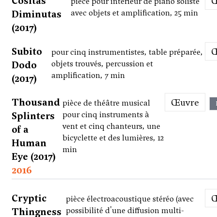
Cositas
pièce pour intérieur de piano soliste
Diminutas
avec objets et amplification, 25 min
(2017)
Subito
pour cinq instrumentistes, table préparée,
Dodo
objets trouvés, percussion et
amplification, 7 min
(2017)
Thousand
Œuvre
pièce de théâtre musical
Splinters
pour cinq instruments à
vent et cinq chanteurs, une
of a
bicyclette et des lumières, 12
Human
min
Eye (2017)
2016
Cryptic
pièce électroacoustique stéréo (avec
Thingness
possibilité d'une diffusion multi-