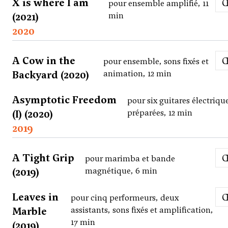
X is where I am
pour ensemble amplifié, 11
(2021)
min
2020
A Cow in the
pour ensemble, sons fixés et
Backyard (2020)
animation, 12 min
Asymptotic Freedom
pour six guitares électriqu
(I) (2020)
préparées, 12 min
2019
A Tight Grip
pour marimba et bande
(2019)
magnétique, 6 min
Leaves in
pour cinq performeurs, deux
Marble
assistants, sons fixés et amplification,
17 min
(2019)