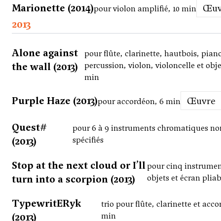
Marionette (2014)
Œu
pour violon amplifié, 10 min
2013
Alone against
pour flûte, clarinette, hautbois, pian
the wall (2013)
percussion, violon, violoncelle et obje
min
Purple Haze (2013)
Œuvre
pour accordéon, 6 min
Quest#
pour 6 à 9 instruments chromatiques no
(2013)
spécifiés
Stop at the next cloud or I’ll
pour cinq instrumen
turn into a scorpion (2013)
objets et écran plia
TypewritERyk
trio pour flûte, clarinette et acc
(2013)
min