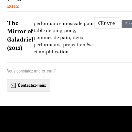
2012
The
Œuvre
performance musicale pour
Élec
Mirror of
table de ping-pong,
pommes de pain, deux
Galadriel
performeurs, projection
live
(2012)
et amplification
Vous constatez une erreur ?
contactez-nous