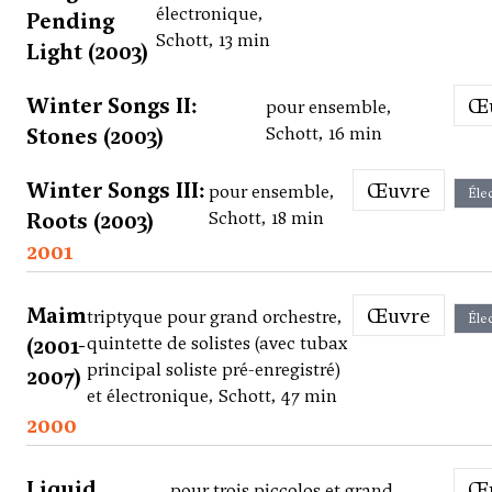
électronique,
Pending
Schott, 13 min
Light (2003)
Winter Songs II:
pour ensemble,
Stones (2003)
Schott, 16 min
Winter Songs III:
Œuvre
pour ensemble,
Éle
Roots (2003)
Schott, 18 min
2001
Maim
Œuvre
triptyque pour grand orchestre,
Éle
(2001-
quintette de solistes (avec tubax
principal soliste pré-enregistré)
2007)
et électronique, Schott, 47 min
2000
Liquid
pour trois piccolos et grand