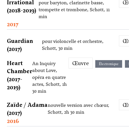
Irrational
pour baryton, clarinette basse,
(2018-2019)
trompette et trombone, Schott, 11
min
2017
Guardian
pour violoncelle et orchestre,
(2017)
Schott, 30 min
Heart
Œuvre
An Inquiry
Électronique
Chamber
about Love,
opéra en quatre
(2017-
actes, Schott, 1h
2019)
30 min
Zaïde / Adama
nouvelle version avec chœur,
(2017)
Schott, 2h 30 min
2016