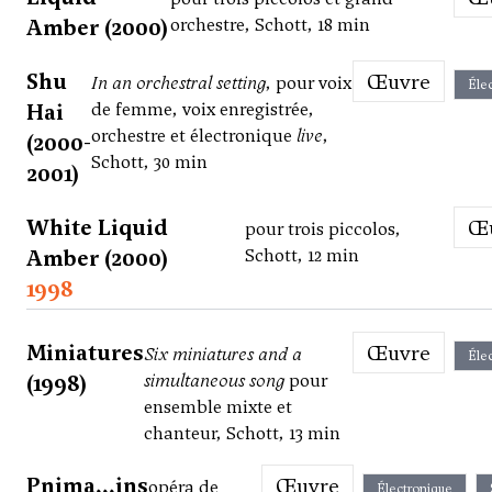
Amber (2000)
orchestre, Schott, 18 min
Shu
Œuvre
In an orchestral setting
, pour voix
Éle
Hai
de femme, voix enregistrée,
orchestre et électronique
live
,
(2000-
Schott, 30 min
2001)
White Liquid
pour trois piccolos,
Amber (2000)
Schott, 12 min
1998
Miniatures
Œuvre
Six miniatures and a
Éle
(1998)
simultaneous song
pour
ensemble mixte et
chanteur, Schott, 13 min
Pnima...ins
Œuvre
opéra de
Électronique