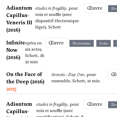
Adiantum
Œuvre
etudes in fragility
, pour
Éle
Capillus-
voix et souffle (avec
dispositif électronique
Veneris III
léger), Schott
(2016)
Infinite
Œuvre
opéra en
Électronique
Ircam
Now
six actes,
Schott, 2h
(2016)
30 min
On the Face of
Genesis : Day One
, pour
the Deep (2016)
ensemble, Schott, 10 min
2015
Adiantum
Œuvre
etudes in fragility
, pour
Éle
Capillus-
voix et souffle (avec
amplification), Schott, 8