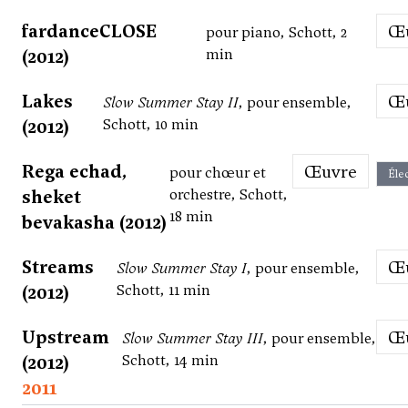
fardanceCLOSE
pour piano, Schott, 2
(2012)
min
Lakes
Slow Summer Stay II
, pour ensemble,
(2012)
Schott, 10 min
Rega echad,
Œuvre
pour chœur et
Éle
sheket
orchestre, Schott,
18 min
bevakasha (2012)
Streams
Slow Summer Stay I
, pour ensemble,
(2012)
Schott, 11 min
Upstream
Slow Summer Stay III
, pour ensemble,
(2012)
Schott, 14 min
2011