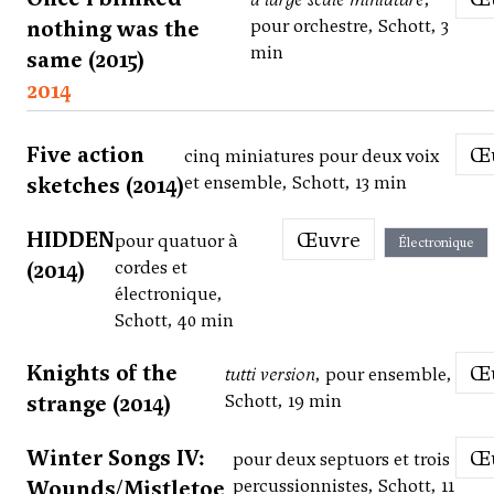
nothing was the
pour orchestre, Schott, 3
min
same (2015)
2014
Five action
cinq miniatures pour deux voix
sketches (2014)
et ensemble, Schott, 13 min
HIDDEN
Œuvre
pour quatuor à
Électronique
(2014)
cordes et
électronique,
Schott, 40 min
Knights of the
tutti version
, pour ensemble,
strange (2014)
Schott, 19 min
Winter Songs IV:
pour deux septuors et trois
Wounds/Mistletoe
percussionnistes, Schott, 11