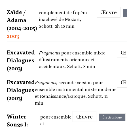
Zaïde /
Œuvre
complément de l'opéra
Adama
inachevé de Mozart,
Schott, 2h 10 min
(2004-2005)
2003
Excavated
Fragments
pour ensemble mixte
Dialogues
d'instruments orientaux et
occidentaux, Schott, 8 min
(2003)
Excavated
Fragments
, seconde version pour
Dialogues
ensemble instrumental mixte moderne
et Renaissance/Baroque, Schott, 11
(2003)
min
Winter
Œuvre
pour ensemble
Électronique
Songs I:
et