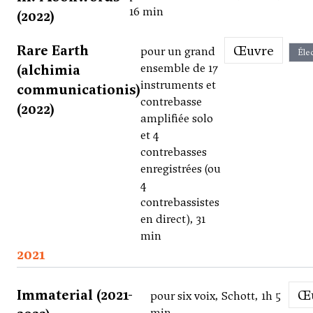
16 min
(2022)
Rare Earth
Œuvre
pour un grand
Éle
(alchimia
ensemble de 17
instruments et
communicationis)
contrebasse
(2022)
amplifiée solo
et 4
contrebasses
enregistrées (ou
4
contrebassistes
en direct), 31
min
2021
Immaterial (2021-
pour six voix, Schott, 1h 5
min