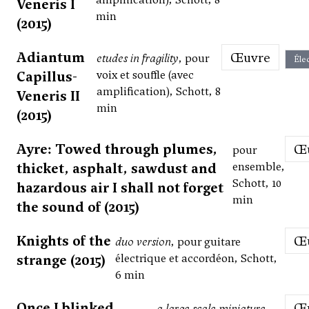
Veneris I
min
(2015)
Adiantum
Œuvre
etudes in fragility
, pour
Éle
Capillus-
voix et souffle (avec
amplification), Schott, 8
Veneris II
min
(2015)
Ayre: Towed through plumes,
pour
thicket, asphalt, sawdust and
ensemble,
Schott, 10
hazardous air I shall not forget
min
the sound of (2015)
Knights of the
duo version
, pour guitare
strange (2015)
électrique et accordéon, Schott,
6 min
Once I blinked
a large scale miniature
,