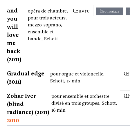
and
Œuvre
opéra de chambre,
Électronique
you
pour trois acteurs,
mezzo-soprano,
will
ensemble et
love
bande, Schott
me
back
(2011)
Gradual edge
pour orgue et violoncelle,
(2011)
Schott, 13 min
Zohar Iver
pour ensemble et orchestre
(blind
divisé en trois groupes, Schott,
16 min
radiance) (2011)
2010