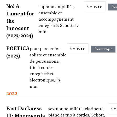
No! A
Œuvre
soprano amplifiée,
Éle
Lament for
ensemble et
accompagnement
the
enregistré, Schott, 17
Innocent
min
(2023-2024)
POETICA
Œuvre
pour percussion
Électronique
(2023)
soliste et ensemble
de percussions,
trio à cordes
enregistré et
électronique, 53
min
2022
Fast Darkness
sextuor pour flûte, clarinette,
III: Moonwords
piano et trio à cordes, Schott,