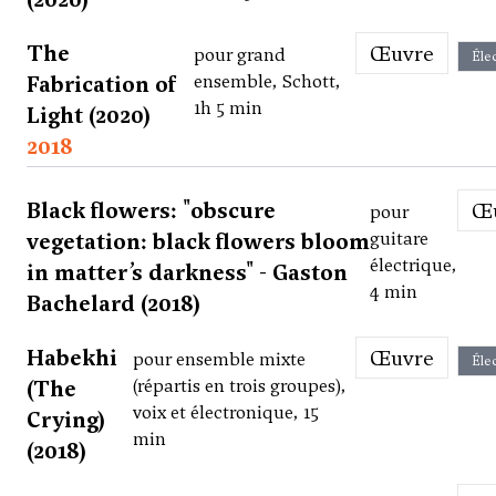
The
Œuvre
pour grand
Éle
Fabrication of
ensemble, Schott,
1h 5 min
Light (2020)
2018
Black flowers: "obscure
pour
vegetation: black flowers bloom
guitare
électrique,
in matter’s darkness" - Gaston
4 min
Bachelard (2018)
Habekhi
Œuvre
pour ensemble mixte
Éle
(The
(répartis en trois groupes),
voix et électronique, 15
Crying)
min
(2018)