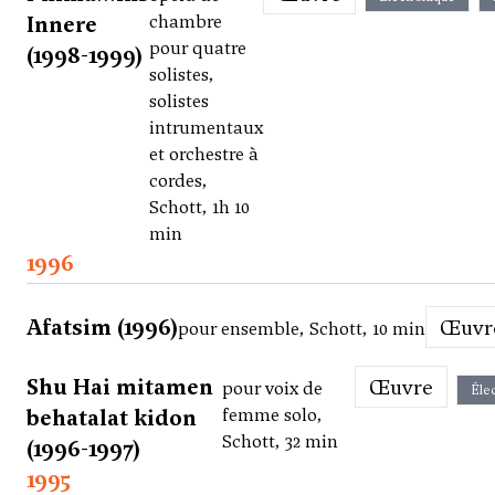
Innere
chambre
pour quatre
(1998-1999)
solistes,
solistes
intrumentaux
et orchestre à
cordes,
Schott, 1h 10
min
1996
Afatsim (1996)
Œuv
pour ensemble, Schott, 10 min
Shu Hai mitamen
Œuvre
pour voix de
Éle
behatalat kidon
femme solo,
Schott, 32 min
(1996-1997)
1995