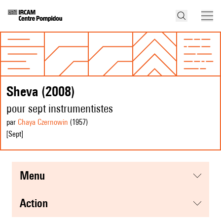
Sheva (2008)
pour sept instrumentistes
par
Chaya Czernowin
(1957
)
[Sept]
menu
action