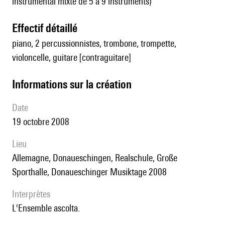
instrumental mixte de 5 à 9 instruments)
effectif détaillé
piano, 2 percussionnistes, trombone, trompette,
violoncelle, guitare [contraguitare]
informations sur la création
date
19 octobre 2008
lieu
Allemagne, Donaueschingen, Realschule, Große
Sporthalle, Donaueschinger Musiktage 2008
interprètes
l'Ensemble ascolta.