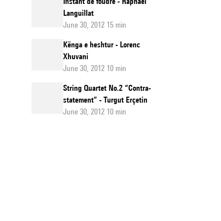
Instant de foudre - Raphaël
Languillat
June 30, 2012 15 min
Kënga e heshtur - Lorenc
Xhuvani
June 30, 2012 10 min
String Quartet No.2 “Contra-
statement” - Turgut Erçetin
June 30, 2012 10 min