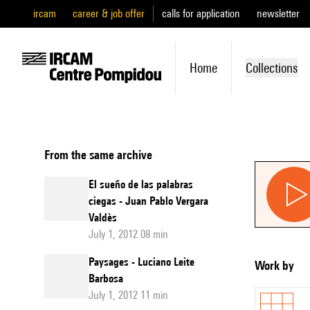
ircam
career & job offer
calls for application
newsletter
Home
Collections
From the same archive
El sueño de las palabras
ciegas - Juan Pablo Vergara
Valdès
July 1, 2012 08 min
Paysages - Luciano Leite
Work by
Barbosa
July 1, 2012 11 min