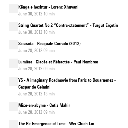
Kënga e heshtur - Lorenc Xhuvani
June 30, 2012 10 min
String Quartet No.2 “Contra-statement” - Turgut Erçetin
June 30, 2012 10 min
Sciarada - Pasquale Corrado (2012)
June 28, 2012 09 min
Lumière : Glacée et Réfractée - Paul Hembree
June 28, 2012 09 min
YS - A imaginary Roadmovie from Paris to Douarnenez -
Caspar de Gelmini
June 28, 2012 13 min
Mise-en-abyme - Cetiz Mahir
June 28, 2012 09 min
The Re-Emergence of Time - Wei-Chieh Lin