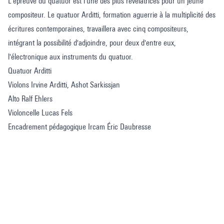
L'épreuve du quatuor est l'une des plus révélatrices pour un jeune
compositeur. Le quatuor Arditti, formation aguerrie à la multiplicité des
écritures contemporaines, travaillera avec cinq compositeurs,
intégrant la possibilité d'adjoindre, pour deux d'entre eux,
l'électronique aux instruments du quatuor.
Quatuor Arditti
Violons Irvine Arditti, Ashot Sarkissjan
Alto Ralf Ehlers
Violoncelle Lucas Fels
Encadrement pédagogique Ircam Éric Daubresse