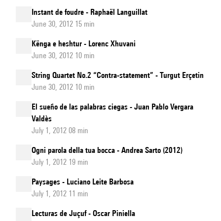
Instant de foudre - Raphaël Languillat
June 30, 2012 15 min
Kënga e heshtur - Lorenc Xhuvani
June 30, 2012 10 min
String Quartet No.2 “Contra-statement” - Turgut Erçetin
June 30, 2012 10 min
El sueño de las palabras ciegas - Juan Pablo Vergara
Valdès
July 1, 2012 08 min
Ogni parola della tua bocca - Andrea Sarto (2012)
July 1, 2012 19 min
Paysages - Luciano Leite Barbosa
July 1, 2012 11 min
Lecturas de Juçuf - Oscar Piniella