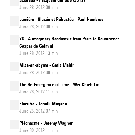
Sciarada - Pasquale Corrado (2012)
June 28, 2012 09 min
Lumière : Glacée et Réfractée - Paul Hembree
June 28, 2012 09 min
YS - A imaginary Roadmovie from Paris to Douarnenez -
Caspar de Gelmini
June 28, 2012 13 min
Mise-en-abyme - Cetiz Mahir
June 28, 2012 09 min
The Re-Emergence of Time - Wei-Chieh Lin
June 28, 2012 11 min
Elocutio - Tonalli Magana
June 25, 2012 07 min
Pléonasme - Jeremy Wagner
June 30, 2012 11 min