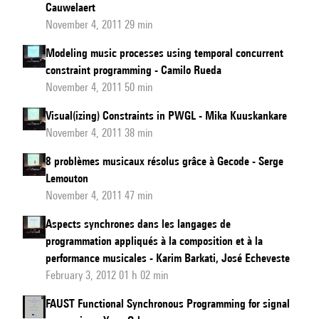
Cauwelaert
November 4, 2011 29 min
Modeling music processes using temporal concurrent
constraint programming - Camilo Rueda
November 4, 2011 50 min
Visual(izing) Constraints in PWGL - Mika Kuuskankare
November 4, 2011 38 min
8 problèmes musicaux résolus grâce à Gecode - Serge
Lemouton
November 4, 2011 47 min
Aspects synchrones dans les langages de
programmation appliqués à la composition et à la
performance musicales - Karim Barkati, José Echeveste
February 3, 2012 01 h 02 min
FAUST Functional Synchronous Programming for signal