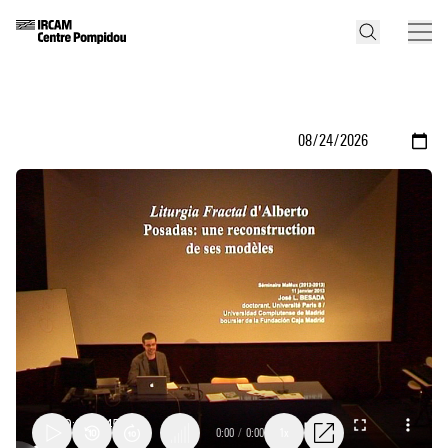
0:00
/
0:00
1x