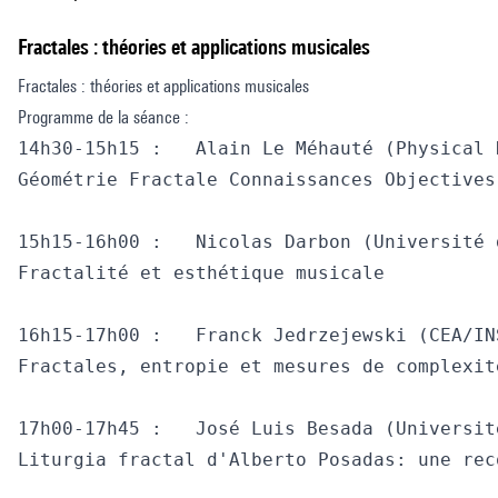
Fractales : théories et applications musicales
Fractales : théories et applications musicales
Programme de la séance :
14h30-15h15 : 	Alain Le Méhauté (Physical Department, Kazan Federal University Tatarstan Russia / Institut Franco Québécois)

Géométrie Fractale Connaissances Objectives
15h15-16h00 : 	Nicolas Darbon (Université de Rouen)

Fractalité et esthétique musicale

16h15-17h00 : 	Franck Jedrzejewski (CEA/INSTN) 

Fractales, entropie et mesures de complexité
17h00-17h45 : 	José Luis Besada (Université Paris 8 / Universidad Complutense de Madrid)

Liturgia fractal d'Alberto Posadas: une rec