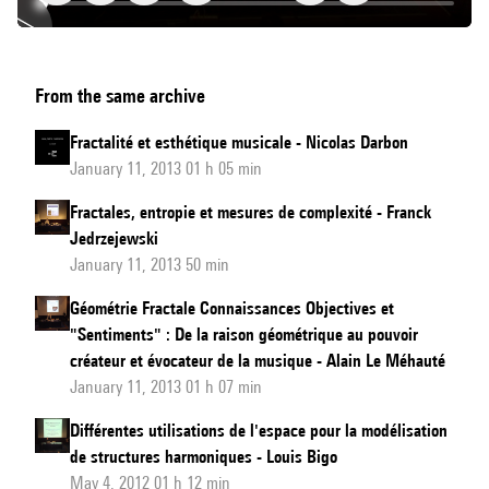
Liturgia
From the same archive
fractal
d'Alberto
Fractalité et esthétique musicale - Nicolas Darbon
Posadas
January 11, 2013 01 h 05 min
:
Fractales, entropie et mesures de complexité - Franck
une
Jedrzejewski
reconstruction
January 11, 2013 50 min
de
Géométrie Fractale Connaissances Objectives et
ses
"Sentiments" : De la raison géométrique au pouvoir
modèles
créateur et évocateur de la musique - Alain Le Méhauté
January 11, 2013 01 h 07 min
Différentes utilisations de l'espace pour la modélisation
de structures harmoniques - Louis Bigo
May 4, 2012 01 h 12 min