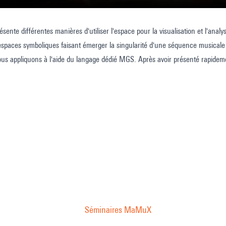
ésente différentes manières d'utiliser l'espace pour la visualisation et l'an
tes
spaces symboliques faisant émerger la singularité d'une séquence musicale q
ons
ous appliquons à l'aide du langage dédié MGS. Après avoir présenté rapide
ter les structures harmoniques : Des espaces irréguliers, sous forme de co
s harmoniques. Puis des réseaux de notes réguliers (plus connus sous le n
support pour la représentation de structures harmoniques.
ation
es
iques
Séminaires MaMuX