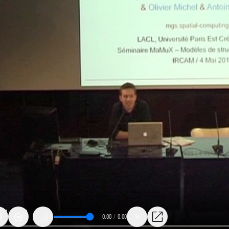
0:00
/
0:00
1x