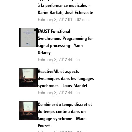
à la performance musicales -
Karim Barkati, José Echeveste
February 3, 2012 01 h 02 min
FAUST Functional
Synchronous Programming for
signal processing - Yann
Orlarey
February 3, 2012 44 min
ReactiveML et aspects
dynamiques dans les langages
synchrones - Louis Mandel
February 3, 2012 44 min
Combiner du temps discret et
du temps continu dans un
langage synchrone - Marc
Pouzet