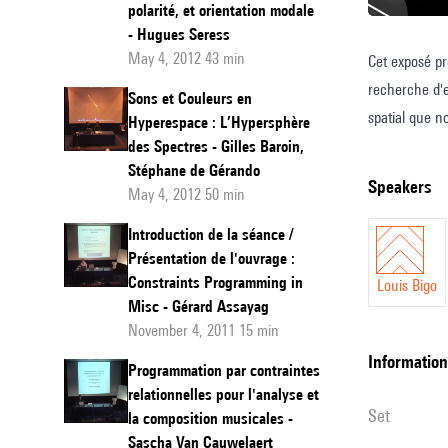
polarité, et orientation modale
- Hugues Seress
May 4, 2012 43 min
Cet exposé pr
Différen
recherche d'e
utilisati
Sons et Couleurs en
spatial que n
de
Hyperespace : L’Hypersphère
pour représen
des Spectres - Gilles Baroin,
l'espace
Stéphane de Gérando
les structure
pour
speakers
May 4, 2012 50 min
priori comme 
la
Introduction de la séance /
modélis
Présentation de l'ouvrage :
de
Constraints Programming in
Louis Bigo
structur
Misc - Gérard Assayag
November 4, 2011 15 min
harmon
information
Programmation par contraintes
relationnelles pour l'analyse et
set
la composition musicales -
Sascha Van Cauwelaert