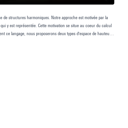
alyse de structures harmoniques. Notre approche est motivée par la
ui y est représentée. Cette motivation se situe au coeur du calcul
ment ce langage, nous proposerons deux types d'espace de hauteurs
mplexes simpliciaux résultant d'un calcul, représentent eux-même
om de Tonnetz) que nous voyons comme des espaces construit à