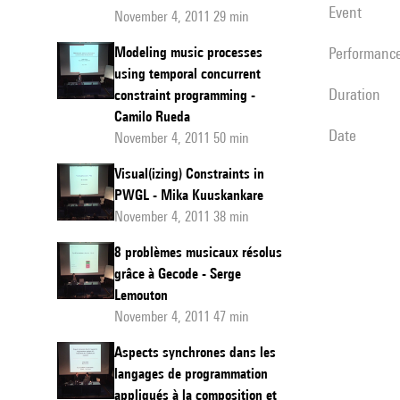
event
November 4, 2011 29 min
Modeling music processes
performanc
using temporal concurrent
duration
constraint programming -
Camilo Rueda
date
November 4, 2011 50 min
Visual(izing) Constraints in
PWGL - Mika Kuuskankare
November 4, 2011 38 min
8 problèmes musicaux résolus
grâce à Gecode - Serge
Lemouton
November 4, 2011 47 min
Aspects synchrones dans les
langages de programmation
appliqués à la composition et