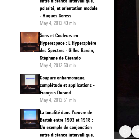
entre distance intervallique,
polarité, et orientation modale
- Hugues Seress
May 4, 2012 43 min
Sons et Couleurs en
Hyperespace : L’Hypersphère
des Spectres - Gilles Baroin,
Stéphane de Gérando
May 4, 2012 50 min
Coupure enharmonique,
complétude et applications -
François Durand
May 4, 2012 51 min
La tonalité dans l’œuvre de
Bartók entre 1903 et 1918 :
Un exemple de conjonction
entre distance intervallique,