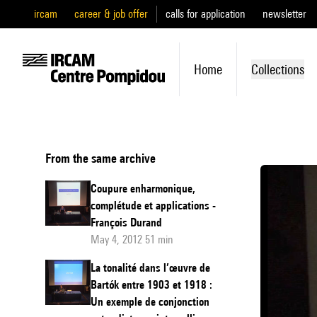
ircam
career & job offer
calls for application
newsletter
Home
Collections
From the same archive
Coupure enharmonique,
complétude et applications -
François Durand
May 4, 2012 51 min
La tonalité dans l’œuvre de
Bartók entre 1903 et 1918 :
Un exemple de conjonction