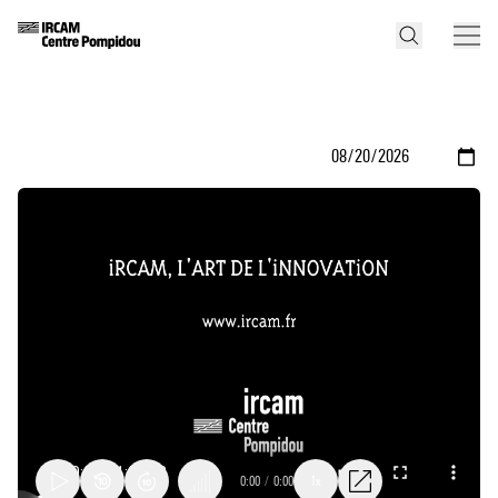
0:00
/
0:00
1x