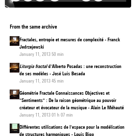
Fractalité
From the same archive
et
esthétique
Fractales, entropie et mesures de complexité - Franck
musicale
Jedrzejewski
January 11, 2013 50 min
Liturgia fractal
d'Alberto Posadas : une reconstruction
de ses modèles - José Luis Besada
January 11, 2013 45 min
Géométrie Fractale Connaissances Objectives et
"Sentiments" : De la raison géométrique au pouvoir
créateur et évocateur de la musique - Alain Le Méhauté
January 11, 2013 01 h 07 min
Différentes utilisations de l'espace pour la modélisation
de structures harmoniques - Louis Bigo