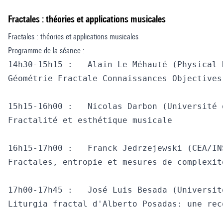
Fractales : théories et applications musicales
Fractales : théories et applications musicales
Programme de la séance :
14h30-15h15 : 	Alain Le Méhauté (Physical Department, Kazan Federal University Tatarstan Russia / Institut Franco Québécois)

Géométrie Fractale Connaissances Objectives
15h15-16h00 : 	Nicolas Darbon (Université de Rouen)

Fractalité et esthétique musicale

16h15-17h00 : 	Franck Jedrzejewski (CEA/INSTN) 

Fractales, entropie et mesures de complexité
17h00-17h45 : 	José Luis Besada (Université Paris 8 / Universidad Complutense de Madrid)

Liturgia fractal d'Alberto Posadas: une rec