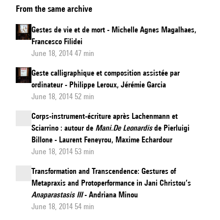
From the same archive
Gestes de vie et de mort - Michelle Agnes Magalhaes,
Francesco Filidei
June 18, 2014 47 min
Geste calligraphique et composition assistée par
ordinateur - Philippe Leroux, Jérémie Garcia
June 18, 2014 52 min
Corps-instrument-écriture après Lachenmann et
Sciarrino : autour de
Mani.De Leonardis
de Pierluigi
Billone - Laurent Feneyrou, Maxime Echardour
June 18, 2014 53 min
Transformation and Transcendence: Gestures of
Metapraxis and Protoperformance in Jani Christou’s
Anaparastasis III
- Andriana Minou
June 18, 2014 54 min