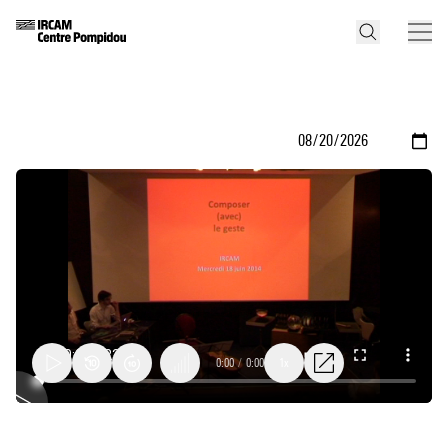
0:00
/
0:00
1x
Introduction