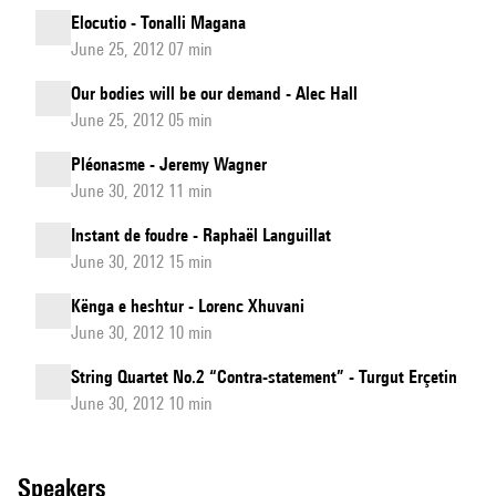
Elocutio - Tonalli Magana
June 25, 2012 07 min
Our bodies will be our demand - Alec Hall
June 25, 2012 05 min
Pléonasme - Jeremy Wagner
June 30, 2012 11 min
Instant de foudre - Raphaël Languillat
June 30, 2012 15 min
Kënga e heshtur - Lorenc Xhuvani
June 30, 2012 10 min
String Quartet No.2 “Contra-statement” - Turgut Erçetin
June 30, 2012 10 min
speakers