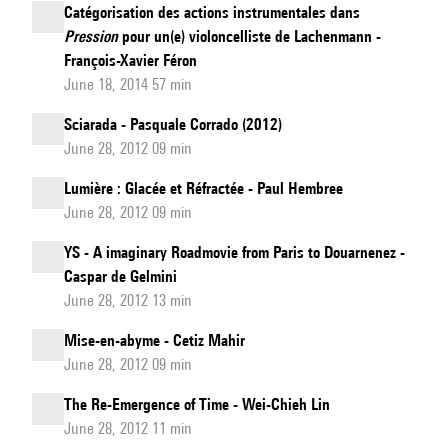
Catégorisation des actions instrumentales dans
Pression
pour un(e) violoncelliste de Lachenmann -
François-Xavier Féron
June 18, 2014 57 min
Sciarada - Pasquale Corrado (2012)
June 28, 2012 09 min
Lumière : Glacée et Réfractée - Paul Hembree
June 28, 2012 09 min
YS - A imaginary Roadmovie from Paris to Douarnenez -
Caspar de Gelmini
June 28, 2012 13 min
Mise-en-abyme - Cetiz Mahir
June 28, 2012 09 min
The Re-Emergence of Time - Wei-Chieh Lin
June 28, 2012 11 min