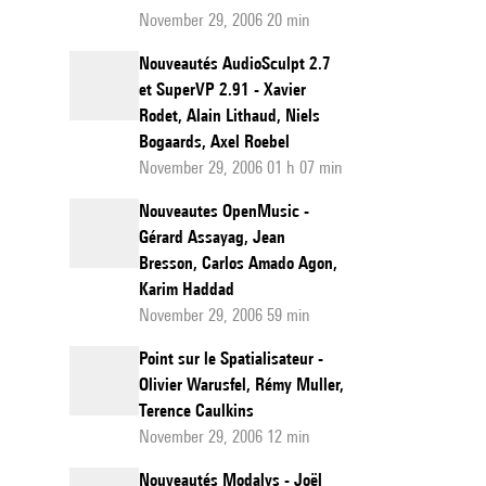
November 29, 2006 20 min
Nouveautés AudioSculpt 2.7
et SuperVP 2.91 - Xavier
Rodet, Alain Lithaud, Niels
Bogaards, Axel Roebel
November 29, 2006 01 h 07 min
Nouveautes OpenMusic -
Gérard Assayag, Jean
Bresson, Carlos Amado Agon,
Karim Haddad
November 29, 2006 59 min
Point sur le Spatialisateur -
Olivier Warusfel, Rémy Muller,
Terence Caulkins
November 29, 2006 12 min
Nouveautés Modalys - Joël