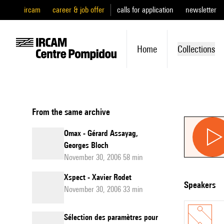
ircam
career & job offer
calls for application
newsletter
Home
Collections
From the same archive
Omax - Gérard Assayag,
Georges Bloch
November 30, 2006 58 min
Xspect - Xavier Rodet
speakers
November 30, 2006 33 min
Sélection des paramètres pour