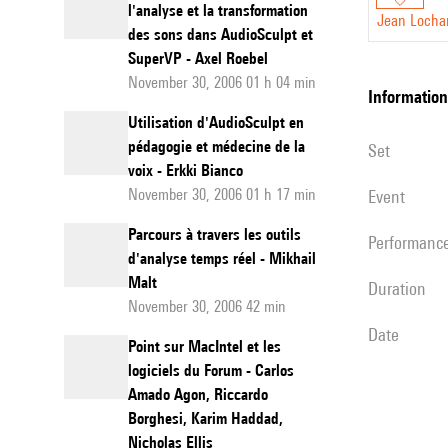
l'analyse et la transformation
Jean Locha
des sons dans AudioSculpt et
SuperVP - Axel Roebel
November 30, 2006 01 h 04 min
information
Utilisation d'AudioSculpt en
pédagogie et médecine de la
set
voix - Erkki Bianco
November 30, 2006 01 h 17 min
event
Parcours à travers les outils
performanc
d'analyse temps réel - Mikhail
Malt
duration
November 30, 2006 42 min
date
Point sur MacIntel et les
logiciels du Forum - Carlos
Amado Agon, Riccardo
Borghesi, Karim Haddad,
Nicholas Ellis