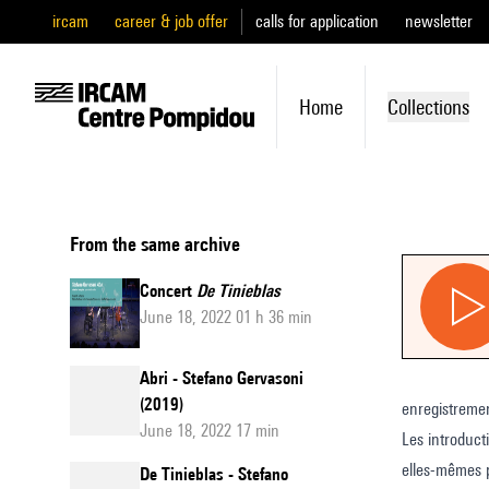
ircam
career & job offer
calls for application
newsletter
Home
Collections
From the same archive
Concert
De Tinieblas
June 18, 2022 01 h 36 min
Abri - Stefano Gervasoni
(2019)
enregistreme
June 18, 2022 17 min
Les introduct
elles-mêmes p
De Tinieblas - Stefano