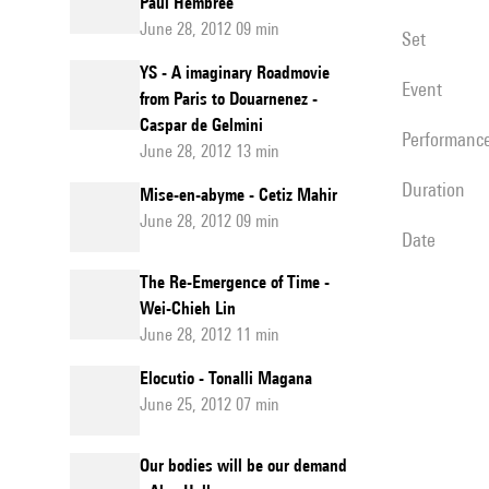
Paul Hembree
June 28, 2012 09 min
set
YS - A imaginary Roadmovie
event
from Paris to Douarnenez -
Caspar de Gelmini
performanc
June 28, 2012 13 min
duration
Mise-en-abyme - Cetiz Mahir
June 28, 2012 09 min
date
The Re-Emergence of Time -
Wei-Chieh Lin
June 28, 2012 11 min
Elocutio - Tonalli Magana
June 25, 2012 07 min
Our bodies will be our demand