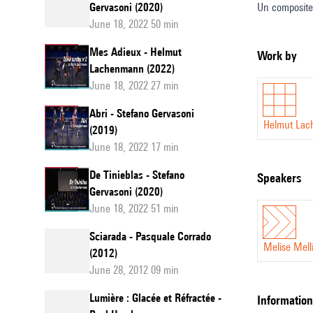
Gervasoni (2020)
Un compositeu
June 18, 2022 50 min
visions. Il es
Alors, puisqu
Mes Adieux - Helmut
Work by
davantage la 
Lachenmann (2022)
June 18, 2022 27 min
Celle-ci a to
somme, la not
Abri - Stefano Gervasoni
devient observ
Helmut La
(2019)
de l’œuvre. D
June 18, 2022 17 min
nouveau, est 
De Tinieblas - Stefano
speakers
«My Melodies
Gervasoni (2020)
Helmut Lac
June 18, 2022 51 min
Traduit de l’
Sciarada - Pasquale Corrado
Melise Mell
(2012)
June 28, 2012 09 min
Lumière : Glacée et Réfractée -
information