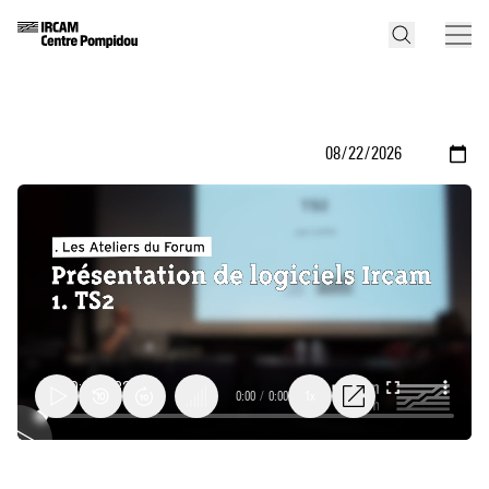
0:00
/
0:00
1x
Présentation