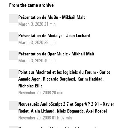
From the same archive
de
TS2
Présentation de MuBu - Mikhail Malt
March 3, 2020 21 min
Présentation de Modalys - Jean Lochard
March 3, 2020 39 min
Présentation de OpenMusic - Mikhail Malt
March 3, 2020 49 min
Point sur MacIntel et les logiciels du Forum - Carlos
Amado Agon, Riccardo Borghesi, Karim Haddad,
Nicholas Ellis
November 29, 2006 20 min
Nouveautés AudioSculpt 2.7 et SuperVP 2.91 - Xavier
Rodet, Alain Lithaud, Niels Bogaards, Axel Roebel
November 29, 2006 01 h 07 min