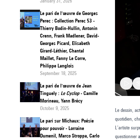
January 31, 2026
Le pari de l'œuvre de Georges
Perec : Collection Perec 53 -
Thierry Bodin-Hullin, Antonin
Crenn, Frank Madlener, David-
Georges Picard, Elisabeth
Girard-Léthier, Chantal
Maillet, Fanny Le Corre,
Philippe Langlois
September 18, 2025
Le pari de l'œuvre de Jean
Tinguely :
Le Cyclop
- Camille
Morineau, Yann Brécy
October 9, 2025
Le dessin, ac
Le
quotidien, ch
pari
Le pari sur Michaux: Poésie
L’artiste surp
pour pouvoir - Lorraine
du
Dumenil, Marco Stroppa, Carlo
questionner a
dessin