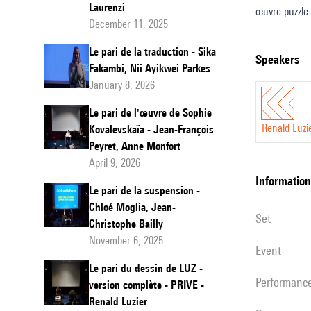
Laurenzi
œuvre puzzle.
de
December 11, 2025
Luz
Le pari de la traduction - Sika
speakers
Fakambi, Nii Ayikwei Parkes
January 8, 2026
Le pari de l'œuvre de Sophie
Renald Luzi
Kovalevskaïa - Jean-François
Peyret, Anne Monfort
April 9, 2026
information
Le pari de la suspension -
Chloé Moglia, Jean-
set
Christophe Bailly
November 6, 2025
event
Le pari du dessin de LUZ -
performanc
version complète - PRIVE -
Renald Luzier