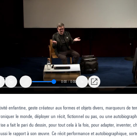
0:00
/
0:00
1x
tivité enfantine, geste créateur aux formes et objets divers, marqueurs de tem
roniquer le monde, déployer un récit, fictionnel ou pas, ou une autobiograph
rise a fait le pari du dessin, pour tout cela à la fois, pour adapter, inventer
ussi le rapport à son œuvre. Ce récit performance et autobiographique, sor