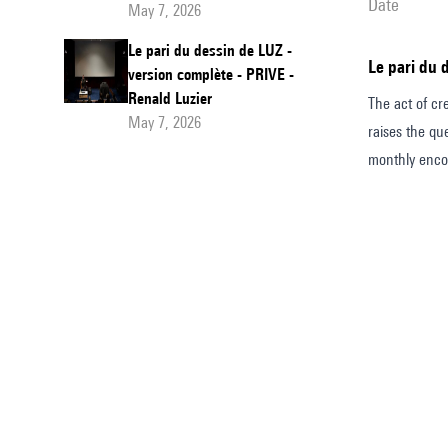
date
May 7, 2026
Le pari du dessin de LUZ -
Le pari du 
version complète - PRIVE -
Renald Luzier
The act of cr
May 7, 2026
raises the qu
monthly encou