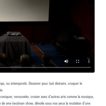
ps, ou intemporels. Dessiner pour (se) distraire, croquer le
ie.
, chroniquer, renouveler, croiser avec d’autres arts comme la musique,
te de one-(wo)man show, dévoile sous nos yeux la mutation d’une