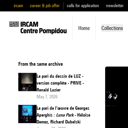
ircam
career & job offer
calls for application
newsletter
Home
Collections
From the same archive
Le pari du dessin de LUZ -
version complète - PRIVE -
Renald Luzier
May 7, 2026
Le pari de l’œuvre de Georges
Aperghis :
Luna Park
- Héloïse
Demoz, Richard Dubelski