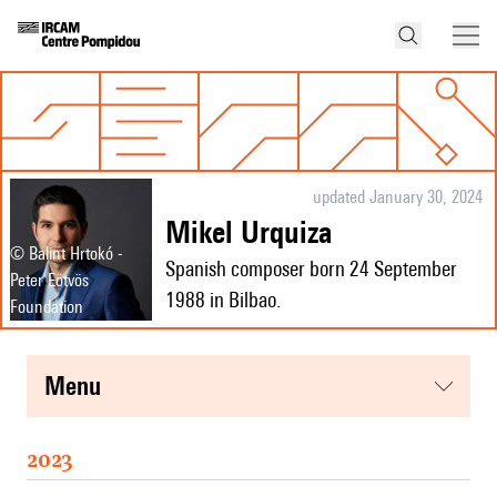
updated January 30, 2024
Mikel Urquiza
© Balint Hrtokó -
Spanish composer born 24 September
Peter Eötvös
1988 in Bilbao.
Foundation
menu
2023