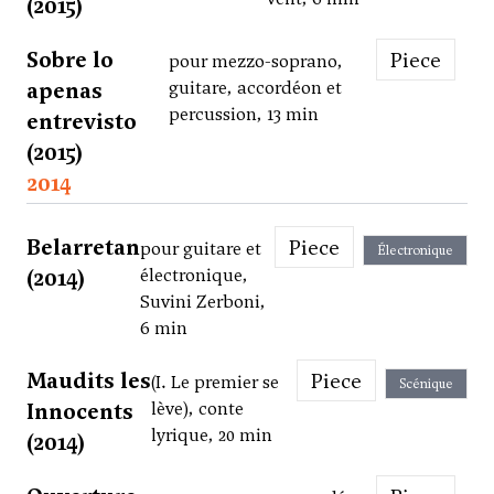
(2015)
Sobre lo
Piece
pour mezzo-soprano,
apenas
guitare, accordéon et
percussion, 13 min
entrevisto
(2015)
2014
Belarretan
Piece
pour guitare et
Électronique
(2014)
électronique,
Suvini Zerboni,
6 min
Maudits les
Piece
(I. Le premier se
Scénique
Innocents
lève), conte
lyrique, 20 min
(2014)