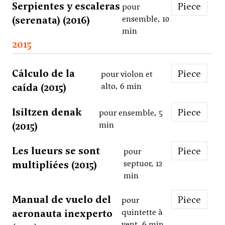
Serpientes y escaleras
Piece
pour
(serenata) (2016)
ensemble, 10
min
2015
Cálculo de la
Piece
pour violon et
caída (2015)
alto, 6 min
Isiltzen denak
Piece
pour ensemble, 5
(2015)
min
Les lueurs se sont
Piece
pour
multipliées (2015)
septuor, 12
min
Manual de vuelo del
Piece
pour
aeronauta inexperto
quintette à
vent, 6 min