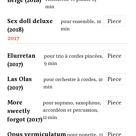
neige (2018)
min
Sex doll deluxe
Piece
pour ensemble, 10
(2018)
min
2017
Elurretan
Piece
pour trio à cordes pincées,
(2017)
9 min
Las Olas
Piece
pour orchestre à cordes, 10
(2017)
min
More
Piece
pour soprano, saxophone,
sweetly
accordéon et percussion,
12 min
forgot (2017)
Opus vermiculatum
Piece
pour nonette, 12