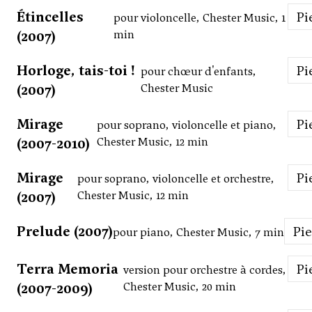
Étincelles
P
pour violoncelle, Chester Music, 1
(2007)
min
Horloge, tais-toi !
P
pour chœur d'enfants,
(2007)
Chester Music
Mirage
P
pour soprano, violoncelle et piano,
(2007-2010)
Chester Music, 12 min
Mirage
P
pour soprano, violoncelle et orchestre,
(2007)
Chester Music, 12 min
Prelude (2007)
Pi
pour piano, Chester Music, 7 min
Terra Memoria
P
version pour orchestre à cordes,
(2007-2009)
Chester Music, 20 min