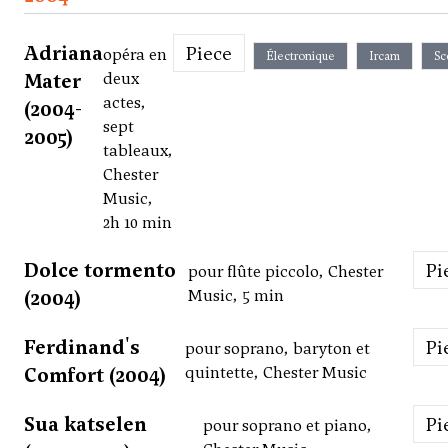
Adriana
Piece
opéra en
Électronique
Ircam
Sc
Mater
deux
actes,
(2004-
sept
2005)
tableaux,
Chester
Music,
2h 10 min
Dolce tormento
P
pour flûte piccolo, Chester
(2004)
Music, 5 min
Ferdinand's
P
pour soprano, baryton et
Comfort (2004)
quintette, Chester Music
Sua katselen
P
pour soprano et piano,