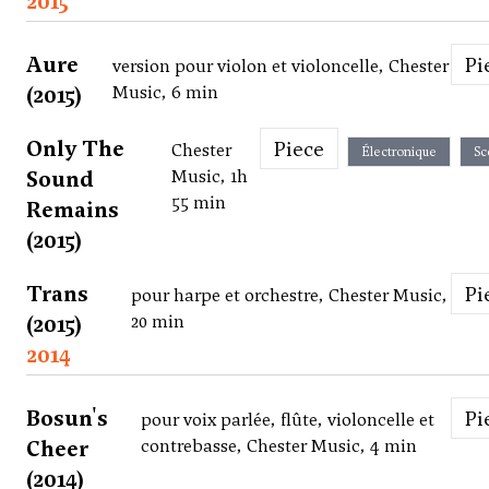
2015
Aure
P
version pour violon et violoncelle, Chester
(2015)
Music, 6 min
Only The
Piece
Chester
Électronique
Sc
Sound
Music, 1h
55 min
Remains
(2015)
Trans
P
pour harpe et orchestre, Chester Music,
(2015)
20 min
2014
Bosun's
P
pour voix parlée, flûte, violoncelle et
Cheer
contrebasse, Chester Music, 4 min
(2014)