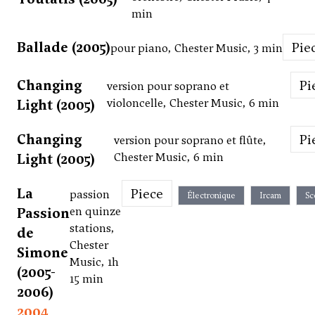
min
Ballade (2005)
Pie
pour piano, Chester Music, 3 min
Changing
P
version pour soprano et
Light (2005)
violoncelle, Chester Music, 6 min
Changing
P
version pour soprano et flûte,
Light (2005)
Chester Music, 6 min
La
Piece
passion
Électronique
Ircam
Sc
Passion
en quinze
stations,
de
Chester
Simone
Music, 1h
(2005-
15 min
2006)
2004