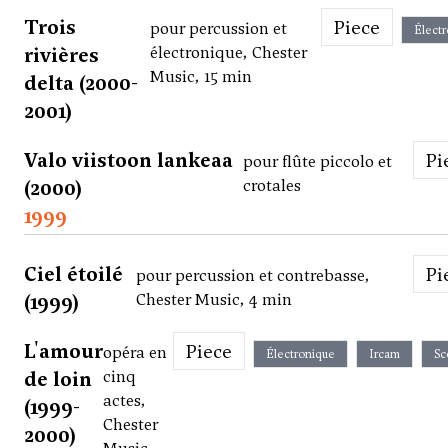
Trois
Piece
pour percussion et
Élect
rivières
électronique, Chester
Music, 15 min
delta (2000-
2001)
Valo viistoon lankeaa
P
pour flûte piccolo et
(2000)
crotales
1999
Ciel étoilé
P
pour percussion et contrebasse,
(1999)
Chester Music, 4 min
L'amour
Piece
opéra en
Électronique
Ircam
Sc
de loin
cinq
actes,
(1999-
Chester
2000)