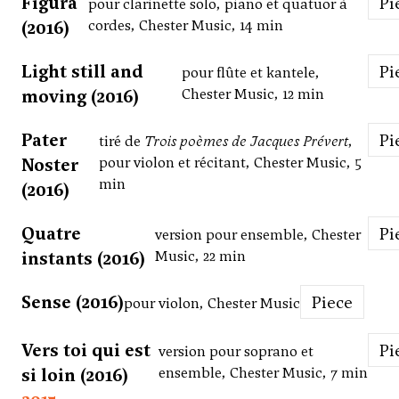
Figura
P
pour clarinette solo, piano et quatuor à
(2016)
cordes, Chester Music, 14 min
Light still and
P
pour flûte et kantele,
moving (2016)
Chester Music, 12 min
Pater
P
tiré de
Trois poèmes de Jacques Prévert
,
Noster
pour violon et récitant, Chester Music, 5
min
(2016)
Quatre
P
version pour ensemble, Chester
instants (2016)
Music, 22 min
Sense (2016)
Piece
pour violon, Chester Music
Vers toi qui est
P
version pour soprano et
si loin (2016)
ensemble, Chester Music, 7 min