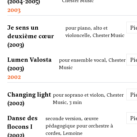
(2004-2005)
Chester Music
2003
Je sens un
P
pour piano, alto et
deuxième cœur
violoncelle, Chester Music
(2003)
Lumen Valosta
P
pour ensemble vocal, Chester
(2003)
Music
2002
Changing light
P
pour soprano et violon, Chester
(2002)
Music, 3 min
Danse des
P
seconde version, œuvre
flocons I
pédagogique pour orchestre à
cordes, Lemoine
(2002)