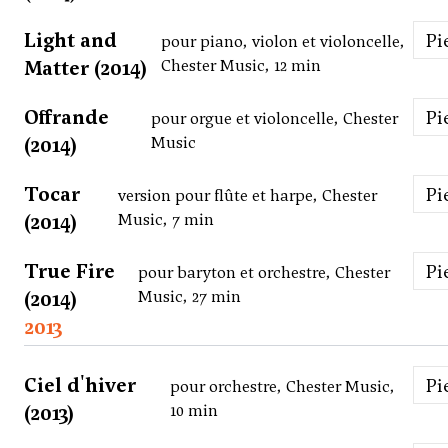
Light and
P
pour piano, violon et violoncelle,
Matter (2014)
Chester Music, 12 min
Offrande
P
pour orgue et violoncelle, Chester
(2014)
Music
Tocar
P
version pour flûte et harpe, Chester
(2014)
Music, 7 min
True Fire
P
pour baryton et orchestre, Chester
(2014)
Music, 27 min
2013
Ciel d'hiver
P
pour orchestre, Chester Music,
(2013)
10 min