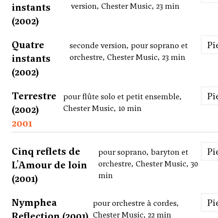
instants
version, Chester Music, 23 min
(2002)
Quatre
P
seconde version, pour soprano et
instants
orchestre, Chester Music, 23 min
(2002)
Terrestre
P
pour flûte solo et petit ensemble,
(2002)
Chester Music, 10 min
2001
Cinq reflets de
P
pour soprano, baryton et
L'Amour de loin
orchestre, Chester Music, 30
min
(2001)
Nymphea
P
pour orchestre à cordes,
Reflection (2001)
Chester Music, 22 min