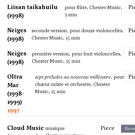
Liisan taikahuilu
P
pour flûte, Chester Music,
(1998)
3 min
Neiges
P
seconde version, pour douze violoncelles,
(1998)
Chester Music, 15 min
Neiges
P
première version, pour huit violoncelles,
(1998)
Chester Music, 15 min
Oltra
P
sept préludes au nouveau millénaire
, pour
Mar
chœur mixte et orchestre, Chester
Music, 15 min
(1998-
1999)
1997
Cloud Music
Piece
musique
Élect