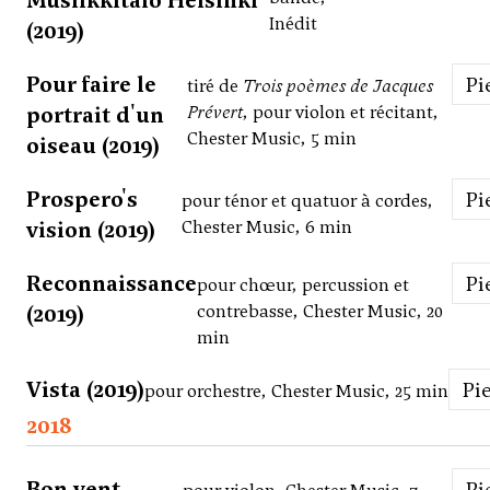
Musiikkitalo Helsinki
Inédit
(2019)
Pour faire le
P
tiré de
Trois poèmes de Jacques
portrait d'un
Prévert
, pour violon et récitant,
Chester Music, 5 min
oiseau (2019)
Prospero's
P
pour ténor et quatuor à cordes,
vision (2019)
Chester Music, 6 min
Reconnaissance
P
pour chœur, percussion et
(2019)
contrebasse, Chester Music, 20
min
Vista (2019)
Pi
pour orchestre, Chester Music, 25 min
2018
Bon vent
P