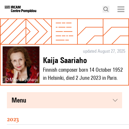
updated August 27, 2025
Kaija Saariaho
Finnish composer born 14 October 1952
in Helsinki, died 2 June 2023 in Paris.
© Maarit Kytöharju
menu
2023