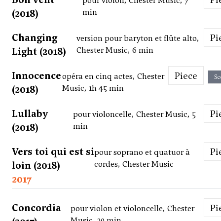
pour violon, Chester Music, 7
(2018)
min
Changing
P
version pour baryton et flûte alto,
Light (2018)
Chester Music, 6 min
Innocence
Piece
opéra en cinq actes, Chester
Sc
(2018)
Music, 1h 45 min
Lullaby
P
pour violoncelle, Chester Music, 5
(2018)
min
Vers toi qui est si
P
pour soprano et quatuor à
loin (2018)
cordes, Chester Music
2017
Concordia
P
pour violon et violoncelle, Chester
Music, 20 min