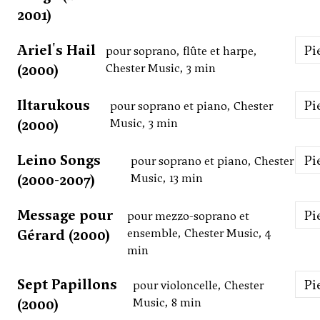
2001)
Ariel's Hail
P
pour soprano, flûte et harpe,
(2000)
Chester Music, 3 min
Iltarukous
P
pour soprano et piano, Chester
(2000)
Music, 3 min
Leino Songs
P
pour soprano et piano, Chester
(2000-2007)
Music, 13 min
Message pour
P
pour mezzo-soprano et
Gérard (2000)
ensemble, Chester Music, 4
min
Sept Papillons
P
pour violoncelle, Chester
(2000)
Music, 8 min