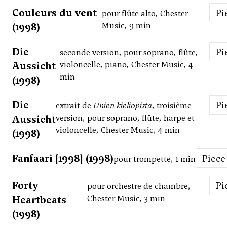
Couleurs du vent
P
pour flûte alto, Chester
(1998)
Music, 9 min
Die
P
seconde version, pour soprano, flûte,
Aussicht
violoncelle, piano, Chester Music, 4
min
(1998)
Die
P
extrait de
Unien kieliopista
, troisième
Aussicht
version, pour soprano, flûte, harpe et
violoncelle, Chester Music, 4 min
(1998)
Fanfaari [1998] (1998)
Piece
pour trompette, 1 min
Forty
P
pour orchestre de chambre,
Heartbeats
Chester Music, 3 min
(1998)