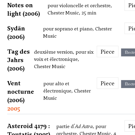
Notes on
P
pour violoncelle et orchestre,
light (2006)
Chester Music, 25 min
Sydän
P
pour soprano et piano, Chester
(2006)
Music
Tag des
Piece
deuxième version, pour six
Élect
Jahrs
voix et électronique,
Chester Music
(2006)
Vent
Piece
pour alto et
Élect
nocturne
électronique, Chester
Music
(2006)
2005
Asteroid 4179 :
P
partie d'
Ad Astra
, pour
Toutatis (2005)
orchestre, Chester Music, 4