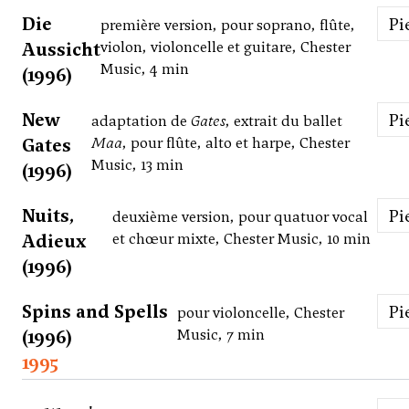
Die
P
première version, pour soprano, flûte,
Aussicht
violon, violoncelle et guitare, Chester
Music, 4 min
(1996)
New
P
adaptation de
Gates
, extrait du ballet
Gates
Maa
, pour flûte, alto et harpe, Chester
Music, 13 min
(1996)
Nuits,
P
deuxième version, pour quatuor vocal
Adieux
et chœur mixte, Chester Music, 10 min
(1996)
Spins and Spells
P
pour violoncelle, Chester
(1996)
Music, 7 min
1995