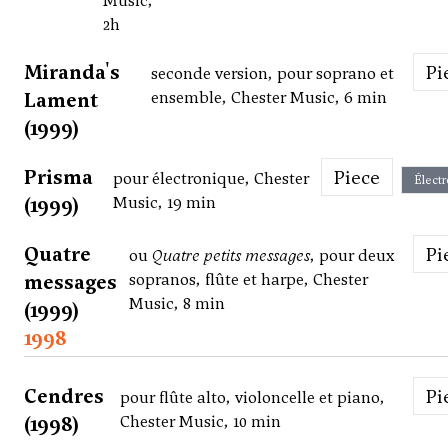
Music,
2h
Miranda's
P
seconde version, pour soprano et
Lament
ensemble, Chester Music, 6 min
(1999)
Prisma
Piece
pour électronique, Chester
Élect
(1999)
Music, 19 min
Quatre
P
ou
Quatre petits messages
, pour deux
messages
sopranos, flûte et harpe, Chester
Music, 8 min
(1999)
1998
Cendres
P
pour flûte alto, violoncelle et piano,
(1998)
Chester Music, 10 min