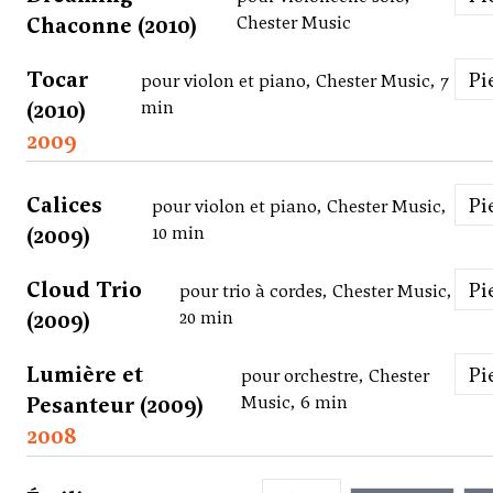
Chaconne (2010)
Chester Music
Tocar
P
pour violon et piano, Chester Music, 7
(2010)
min
2009
Calices
P
pour violon et piano, Chester Music,
(2009)
10 min
Cloud Trio
P
pour trio à cordes, Chester Music,
(2009)
20 min
Lumière et
P
pour orchestre, Chester
Pesanteur (2009)
Music, 6 min
2008