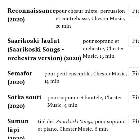
Reconnaissance
P
pour chœur mixte, percussion
(2020)
et contrebasse, Chester Music,
20 min
Saarikoski-laulut
P
pour soprano et
(Saarikoski Songs -
orchestre, Chester
Music, 15 min
orchestra version) (2020)
Semafor
P
pour petit ensemble, Chester Music,
(2020)
14 min
Sotka souti
P
pour soprano et kantele, Chester
(2020)
Music, 4 min
Sumun
P
tiré des
Saarikoski Songs
, pour soprano
läpi
et piano, Chester Music, 6 min
(2020)