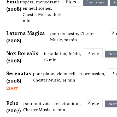
Émilie
Piece
opéra, monodrame
Électronique
Sc
(2008)
en neuf scènes,
Chester Music, 1h 20
min
Laterna Magica
P
pour orchestre, Chester
(2008)
Music, 20 min
Nox Borealis
Piece
installation, Inédit,
Élect
(2008)
16 min
Serenatas
P
pour piano, violoncelle et percussion,
(2008)
Chester Music, 14 min
2007
Echo
Piece
pour huit voix et électronique,
Élect
(2007)
Chester Music, 10 min