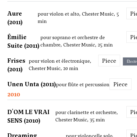
Aure
P
pour violon et alto, Chester Music, 5
(2011)
min
Émilie
P
pour soprano et orchestre de
Suite (2011)
chambre, Chester Music, 25 min
Frises
Piece
pour violon et électronique,
Élect
(2011)
Chester Music, 20 min
Unen Unta (2011)
Piece
pour flûte et percussion
2010
D'OM LE VRAI
P
pour clarinette et orchestre,
SENS (2010)
Chester Music, 35 min
Dreaming
P
pour violoncelle solo,