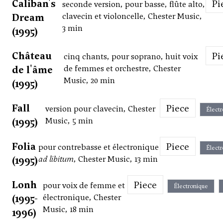
Caliban's
P
seconde version, pour basse, flûte alto,
Dream
clavecin et violoncelle, Chester Music,
3 min
(1995)
Château
P
cinq chants, pour soprano, huit voix
de l'âme
de femmes et orchestre, Chester
Music, 20 min
(1995)
Fall
Piece
version pour clavecin, Chester
Élect
(1995)
Music, 5 min
Folia
Piece
pour contrebasse et électronique
Élect
(1995)
ad libitum
, Chester Music, 13 min
Lonh
Piece
pour voix de femme et
Électronique
(1995-
électronique, Chester
Music, 18 min
1996)