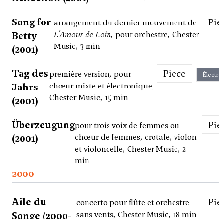
Song for
P
arrangement du dernier mouvement de
Betty
L'Amour de Loin
, pour orchestre, Chester
Music, 3 min
(2001)
Tag des
Piece
première version, pour
Élect
Jahrs
chœur mixte et électronique,
Chester Music, 15 min
(2001)
Überzeugung
P
pour trois voix de femmes ou
(2001)
chœur de femmes, crotale, violon
et violoncelle, Chester Music, 2
min
2000
Aile du
P
concerto pour flûte et orchestre
Songe (2000-
sans vents, Chester Music, 18 min