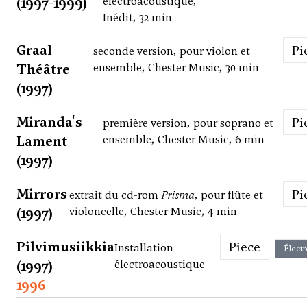
(1997-1999)
électroacoustique,
Inédit, 32 min
Graal
P
seconde version, pour violon et
Théâtre
ensemble, Chester Music, 30 min
(1997)
Miranda's
P
première version, pour soprano et
Lament
ensemble, Chester Music, 6 min
(1997)
Mirrors
P
extrait du cd-rom
Prisma
, pour flûte et
(1997)
violoncelle, Chester Music, 4 min
Pilvimusiikkia
Piece
Installation
Élect
(1997)
électroacoustique
1996