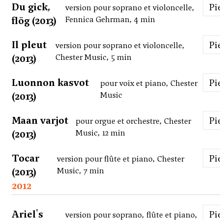
Du gick,
P
version pour soprano et violoncelle,
flög (2013)
Fennica Gehrman, 4 min
Il pleut
P
version pour soprano et violoncelle,
(2013)
Chester Music, 5 min
Luonnon kasvot
P
pour voix et piano, Chester
(2013)
Music
Maan varjot
P
pour orgue et orchestre, Chester
(2013)
Music, 12 min
Tocar
P
version pour flûte et piano, Chester
(2013)
Music, 7 min
2012
Ariel's
P
version pour soprano, flûte et piano,