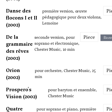
Danse des
P
première version, œuvre
flocons I et II
pédagogique pour deux violons,
Lemoine
(2002)
De la
Piece
seconde version, pour
Élect
grammaire
soprano et électronique,
Chester Music, 10 min
des rêves
(2002)
Orion
P
pour orchestre, Chester Music, 25
(2002)
min
Prospero's
P
pour baryton et ensemble,
Vision (2002)
Chester Music
Quatre
P
pour soprano et piano, première