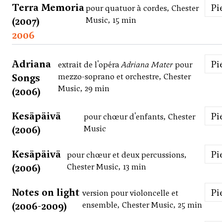
Terra Memoria
P
pour quatuor à cordes, Chester
(2007)
Music, 15 min
2006
Adriana
P
extrait de l'opéra
Adriana Mater
pour
Songs
mezzo-soprano et orchestre, Chester
Music, 29 min
(2006)
Kesäpäivä
P
pour chœur d'enfants, Chester
(2006)
Music
Kesäpäivä
P
pour chœur et deux percussions,
(2006)
Chester Music, 13 min
Notes on light
P
version pour violoncelle et
(2006-2009)
ensemble, Chester Music, 25 min