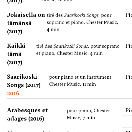
(2017)
Jokaisella on
P
tiré des
Saarikoski Songs
, pour
tämänsä
soprano et piano, Chester Music,
4 min
(2017)
Kaikki
P
tiré des
Saarikoski Songs
, pour soprano
tämä
et piano, Chester Music, 4 min
(2017)
Saarikoski
P
pour piano et un instrument,
Songs (2017)
Chester Music, 11 min
2016
Arabesques et
P
pour piano, Chester
adages (2016)
Music, 7 min