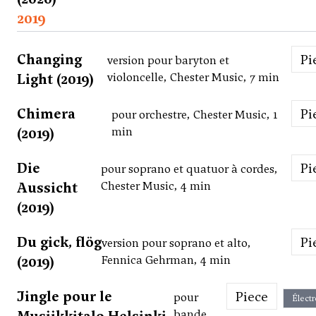
2019
Changing
P
version pour baryton et
Light (2019)
violoncelle, Chester Music, 7 min
Chimera
P
pour orchestre, Chester Music, 1
(2019)
min
Die
P
pour soprano et quatuor à cordes,
Aussicht
Chester Music, 4 min
(2019)
Du gick, flög
P
version pour soprano et alto,
(2019)
Fennica Gehrman, 4 min
Jingle pour le
Piece
pour
Élect
bande,