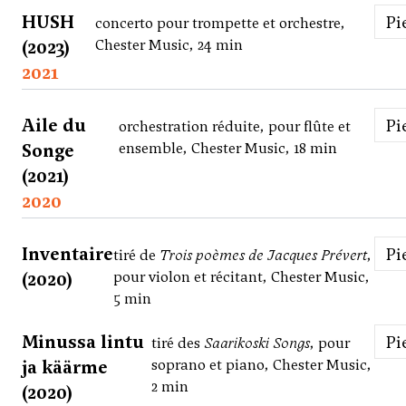
HUSH
P
concerto pour trompette et orchestre,
(2023)
Chester Music, 24 min
2021
Aile du
P
orchestration réduite, pour flûte et
Songe
ensemble, Chester Music, 18 min
(2021)
2020
Inventaire
P
tiré de
Trois poèmes de Jacques Prévert
,
(2020)
pour violon et récitant, Chester Music,
5 min
Minussa lintu
P
tiré des
Saarikoski Songs
, pour
ja käärme
soprano et piano, Chester Music,
2 min
(2020)