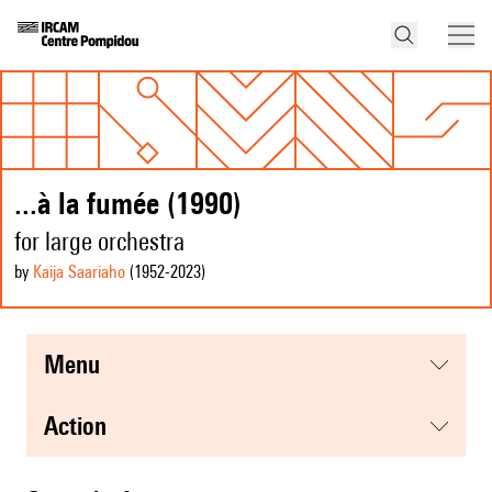
...à la fumée (1990)
for large orchestra
by
Kaija Saariaho
(1952
-2023
)
menu
action