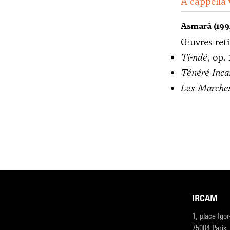
A cappella 
Asmarâ (199
Œuvres reti
Ti-ndé
, op.
Ténéré-Incan
Les Marches
IRCAM
1, place Igo
75004 Paris