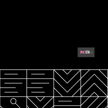
🇬🇧
EN