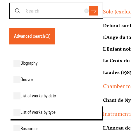
Solo (exclu
Debout sur l
advanced search
L'Ange du ta
L'Enfant noi
La Croix du
biography
Laudes (198
oeuvre
Chamber m
list of works by date
Chant de Ny
list of works by type
Instrument
L'Anneau de
resources