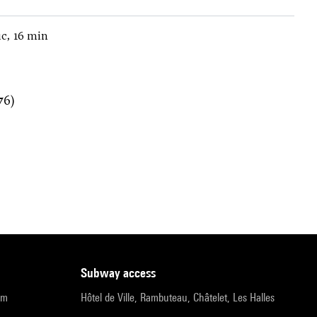
c, 16 min
76)
subway access
pm
Hôtel de Ville, Rambuteau, Châtelet, Les Halles