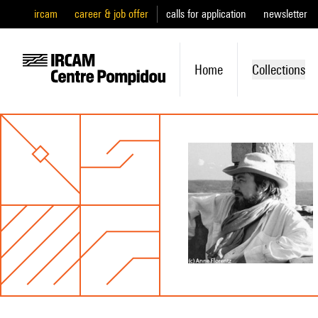
ircam
career & job offer
calls for application
newsletter
Home
Collections