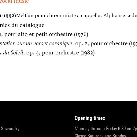
vocal music
1-1992)
Melt'ân pour chœur mixte a cappella, Alphonse Ledu
rées du catalogue
 1, pour alto et petit orchestre (1976)
tation sur un verset coranique
, op. 2, pour orchestre (19
 du Soleil
, op. 4, pour orchestre (1982)
opening times
r-Stravinsky
Monday through Friday 9:30am-7
Closed Saturday and Sunday