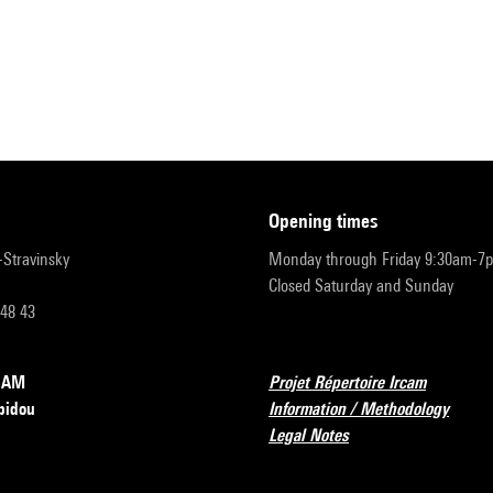
opening times
r-Stravinsky
Monday through Friday 9:30am-7
Closed Saturday and Sunday
 48 43
RCAM
Projet Répertoire Ircam
pidou
Information / Methodology
Legal Notes