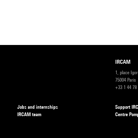
IRCAM
1, place Igo
75004 Paris
+33 1 44 78
Jobs and internships
Support I
IRCAM team
Centre Pom