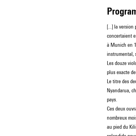
Progra
[...] la version
concertaient 
à Munich en 19
instrumental, 
Les douze vio
plus exacte de
Le titre des d
Nyandarua, cha
pays.
Ces deux ouvra
nombreux mois 
au pied du Kili
splendide pous