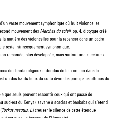
at d’un vaste mouvement symphonique où huit violoncelles
e second mouvement des
Marches du soleil
, op. 4, diptyque créé
e la matière des violoncelles pour la repenser dans un cadre
icale reste intrinsèquement symphonique.
sion remaniée, plus développée, mais surtout une « lecture »
irées de chants religieux entendus de loin en loin dans le
st un des hauts-lieux du culte divin des principales ethnies du
ble que seuls peuvent ressentir ceux qui ont passé de
u sud-est du Kenya), savane à acacias et baobabs qui s’étend
(
Tockus nasutus, L.
) creuser le silence de cette étendue
 qui est aussi le berceau de l’Humanité...