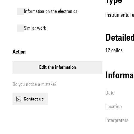
Information on the electronics
Instrumental 
similar work
detail
12 cellos
action
edit the information
informa
Do you notice a mistake?
date
contact us
location
interpreters