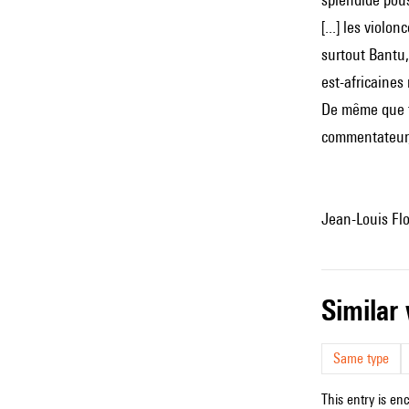
[...] les viol
surtout Bantu,
est-africaine
De même que to
commentateur, 
Jean-Louis Flor
simila
Same type
This entry is en