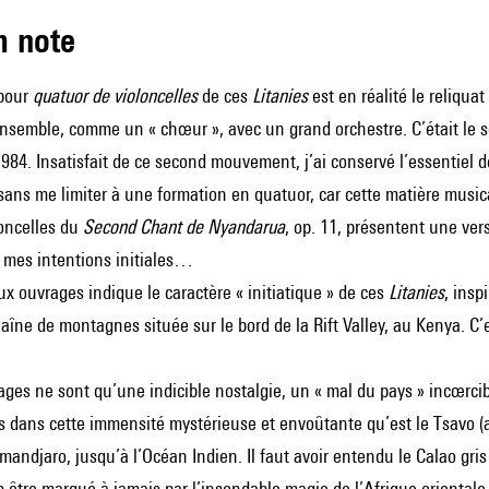
m note
 pour
quatuor de violoncelles
de ces
Litanies
est en réalité le reliqu
ensemble, comme un « chœur », avec un grand orchestre. C’était l
84. Insatisfait de ce second mouvement, j’ai conservé l’essentiel d
sans me limiter à une formation en quatuor, car cette matière mus
loncelles du
Second Chant de Nyandarua
, op. 11, présentent une ver
 mes intentions initiales…
eux ouvrages indique le caractère « initiatique » de ces
Litanies
, insp
îne de montagnes située sur le bord de la Rift Valley, au Kenya. C’e
ges ne sont qu’une indicible nostalgie, un « mal du pays » incœrci
dans cette immensité mystérieuse et envoûtante qu’est le Tsavo (a
mandjaro, jusqu’à l’Océan Indien. Il faut avoir entendu le Calao gris 
 être marqué à jamais par l’insondable magie de l’Afrique orientale,