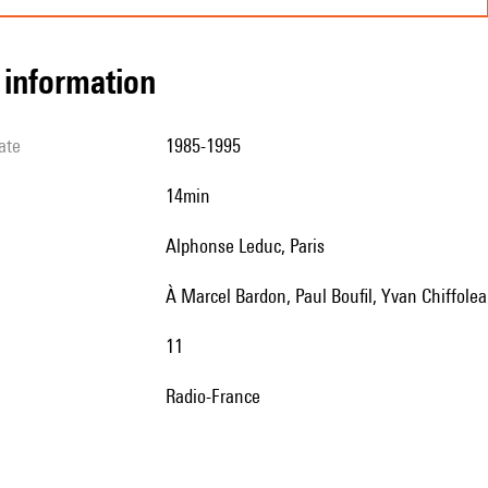
l information
ate
1985-1995
14min
Alphonse Leduc, Paris
à Marcel Bardon, Paul Boufil, Yvan Chiffole
11
Radio-France