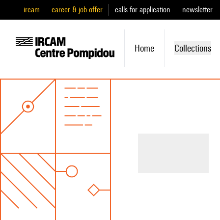
ircam
career & job offer
calls for application
newsletter
Home
Collections