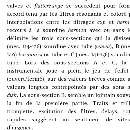
valves et
flatterzunge
se succèdent pour for
accord tenu par les filtres résonants et coloré 
interpolations entre les filtrages
cup
et
harm
recours à la sourdine
harmon
avec ou sans l
délimite les trois sous-sections qui la divis
(mes. 114-126) sourdine avec tube (
wawa
), B (me
140)
harmon
sans tube et C (mes. 141-156) sourdi
tube. Lors des sous-sections A et C, la 
instrumentale joue à plein le jeu de l'effe
(ouvert/fermé), sur des valeurs brèves comme 
valeurs longues contrepointés par des sons
d
disk
. La sous-section B, semble un lointain souv
la fin de la première partie. Traits et tril
trompette, excitation des filtres, delays, ro
rapides suggèrent un sentiment de vite
d'urgence.