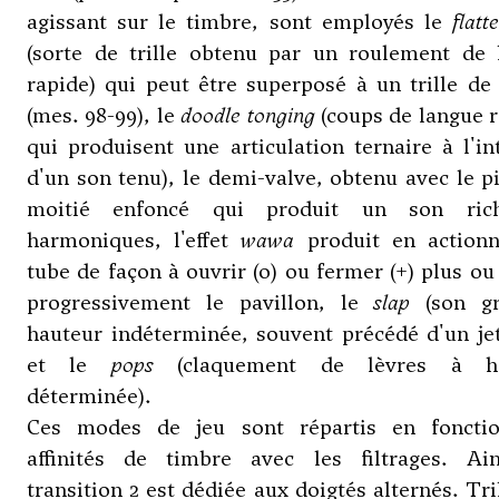
agissant sur le timbre, sont employés le
flatt
(sorte de trille obtenu par un roulement de 
rapide) qui peut être superposé à un trille de
(mes. 98-99), le
doodle tonging
(coups de langue 
qui produisent une articulation ternaire à l'in
d'un son tenu), le demi-valve, obtenu avec le p
moitié enfoncé qui produit un son ric
harmoniques, l'effet
wawa
produit en actionn
tube de façon à ouvrir (o) ou fermer (+) plus o
progressivement le pavillon, le
slap
(son gr
hauteur indéterminée, souvent précédé d'un jet
et le
pops
(claquement de lèvres à ha
déterminée).
Ces modes de jeu sont répartis en foncti
affinités de timbre avec les filtrages. Ain
transition 2 est dédiée aux doigtés alternés. Tri