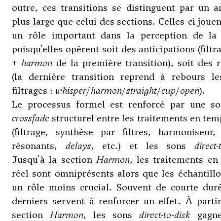
outre, ces transitions se distinguent par un 
plus large que celui des sections. Celles-ci joue
un rôle important dans la perception de la
puisqu'elles opèrent soit des anticipations (filt
+
harmon
de la première transition), soit des 
(la dernière transition reprend à rebours le
filtrages :
whisper
/
harmon
/
straight
/
cup
/
open
).
Le processus formel est renforcé par une so
crossfade
structurel entre les traitements en tem
(filtrage, synthèse par filtres, harmoniseur, 
résonants,
delays
, etc.) et les sons
direct-
Jusqu'à la section
Harmon
, les traitements e
réel sont omniprésents alors que les échantill
un rôle moins crucial. Souvent de courte duré
derniers servent à renforcer un effet. À parti
section
Harmon
, les sons
direct-to-disk
gagne