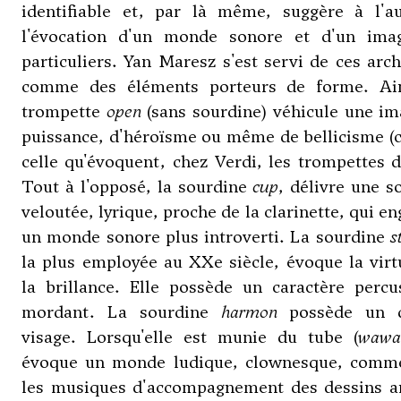
identifiable et, par là même, suggère à l'au
l'évocation d'un monde sonore et d'un imag
particuliers. Yan Maresz s'est servi de ces arc
comme des éléments porteurs de forme. Ain
trompette
open
(sans sourdine) véhicule une im
puissance, d'héroïsme ou même de bellicisme 
celle qu'évoquent, chez Verdi, les trompettes d
Tout à l'opposé, la sourdine
cup
, délivre une s
veloutée, lyrique, proche de la clarinette, qui e
un monde sonore plus introverti. La sourdine
s
la plus employée au XXe siècle, évoque la virt
la brillance. Elle possède un caractère percu
mordant. La sourdine
harmon
possède un d
visage. Lorsqu'elle est munie du tube (
wawa
évoque un monde ludique, clownesque, comm
les musiques d'accompagnement des dessins a