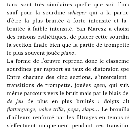
taux sont très similaires quelle que soit l'int
sauf pour la sourdine
whisper
qui a la partic
d'être la plus bruitée à forte intensité et l
bruitée à faible intensité. Yan Maresz a chois
des raisons esthétiques, de placer cette sourdi
la section finale bien que la partie de trompette
le plus souvent jouée
piano
.
La forme de l'œuvre reprend donc le classeme
sourdines par rapport au taux de distorsion spe
Entre chacune des cinq sections, s'intercalent
transitions de trompette, jouées
open
, qui sui
même parcours vers le bruit mais par le biais d
de jeu
de plus en plus bruités : doigts alt
flatterzunge
,
valve trills
,
pops
,
slaps
... Le brouill
d'ailleurs renforcé par les filtrages en temps r
s'effectuent uniquement pendant ces transitio