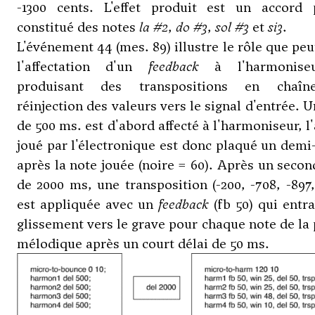
-1300 cents. L'effet produit est un accord 
constitué des notes
la #2
,
do #3
,
sol #3
et
si3
.
L'événement 44 (mes. 89) illustre le rôle que peu
l'affectation d'un
feedback
à l'harmonise
produisant des transpositions en chaî
réinjection des valeurs vers le signal d'entrée. U
de 500 ms. est d'abord affecté à l'harmoniseur, l
joué par l'électronique est donc plaqué un dem
après la note jouée (noire = 60). Après un secon
de 2000 ms, une transposition (-200, -708, -897,
est appliquée avec un
feedback
(fb 50) qui entr
glissement vers le grave pour chaque note de la
mélodique après un court délai de 50 ms.