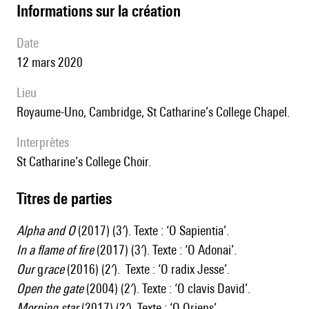
informations sur la création
date
12 mars 2020
lieu
Royaume-Uno, Cambridge, St Catharine’s College Chapel.
interprètes
St Catharine’s College Choir.
Titres de parties
Alpha and O
(2017) (3′). Texte : ‘O Sapientia’.
In a flame of
fire
(2017) (3′). Texte : ‘O Adonai’.
Our
g
race
(2016) (2′). Texte : ‘O radix Jesse’.
Open the gate
(2004) (2′). Texte : ‘O clavis David’.
Morning star
(2017) (2′). Texte : ‘O Oriens’.