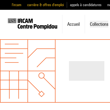
l'ircam
carrière & offres d'emploi
appels à candidatures
n
Accueil
Collections