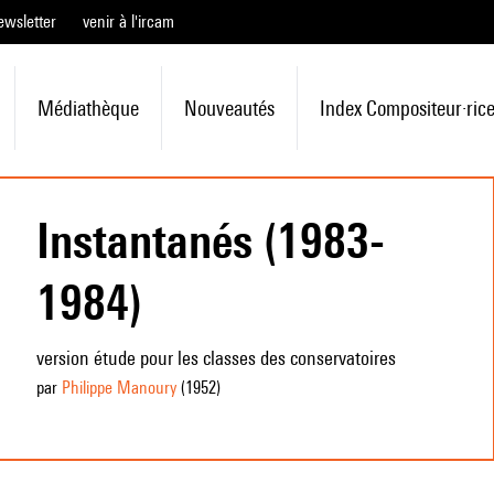
ewsletter
venir à l'ircam
Médiathèque
Nouveautés
Index Compositeur·ric
Instantanés (1983-
1984)
version étude pour les classes des conservatoires
par
Philippe Manoury
(1952
)