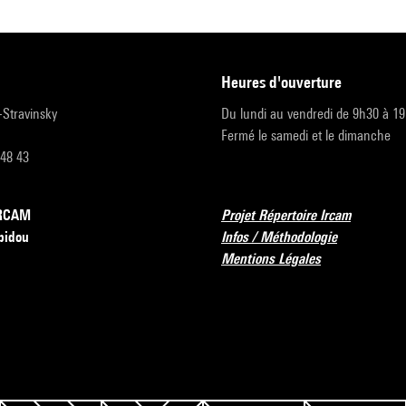
heures d'ouverture
r-Stravinsky
Du lundi au vendredi de 9h30 à 1
Fermé le samedi et le dimanche
 48 43
’IRCAM
Projet Répertoire Ircam
pidou
Infos / Méthodologie
Mentions Légales