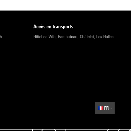
accès en transports
9h
Hôtel de Ville, Rambuteau, Châtelet, Les Halles
🇫🇷
FR