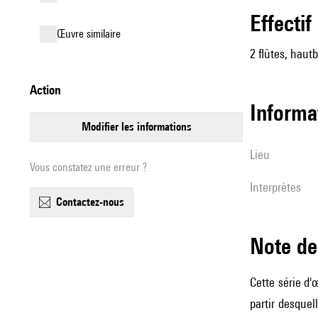
effectif
œuvre similaire
2 flûtes, hautb
action
informa
modifier les informations
lieu
Vous constatez une erreur ?
interprètes
contactez-nous
Note 
Cette série d'
partir desquel