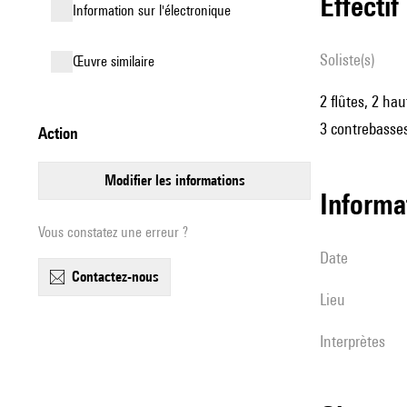
effectif
Information sur l'électronique
Soliste(s)
œuvre similaire
2 flûtes, 2 hau
3 contrebasse
action
modifier les informations
informa
Vous constatez une erreur ?
date
contactez-nous
lieu
interprètes