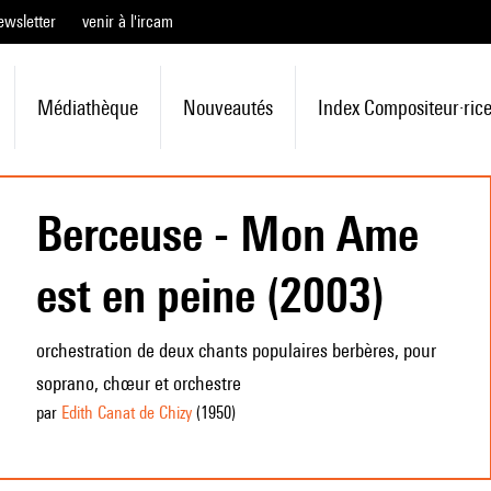
ewsletter
venir à l'ircam
Médiathèque
Nouveautés
Index Compositeur·ric
Berceuse - Mon Ame
est en peine (2003)
orchestration de deux chants populaires berbères, pour
soprano, chœur et orchestre
par
Edith Canat de Chizy
(1950
)