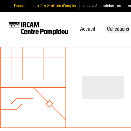
l'ircam
carrière & offres d'emploi
appels à candidatures
n
Accueil
Collections