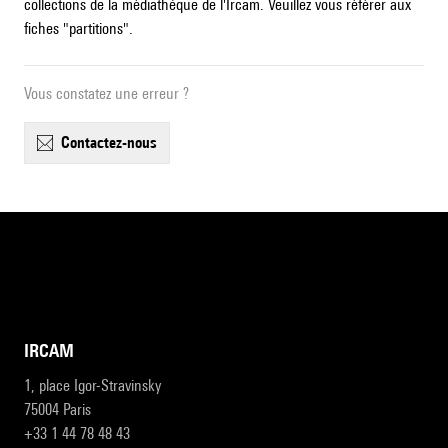
collections de la médiathèque de l'Ircam. Veuillez vous référer aux
fiches "partitions".
Vous constatez une erreur ?
contactez-nous
IRCAM
1, place Igor-Stravinsky
75004 Paris
+33 1 44 78 48 43