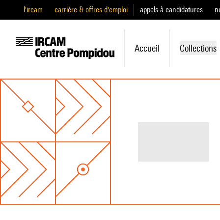
l'ircam
carrière & offres d'emploi
appels à candidatures
n
Accueil
Collections