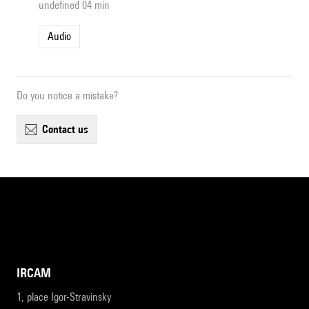
undefined 04 min
Audio
Do you notice a mistake?
contact us
IRCAM
1, place Igor-Stravinsky