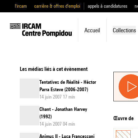
l'ircam
carrière & offres d'emploi
appels à candidatures
n
Accueil
Collections
Les médias liés à cet évènement
Tentatives de Réalité - Hèctor
Parra Esteve (2006-2007)
14 juin 2007 17 min
Chant - Jonathan Harvey
(1992)
Œuvre de
14 juin 2007 04 min
Animus II - Luca Francesconi