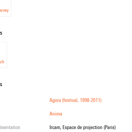
arvey
ts
uch
ns
Agora (festival, 1998-2011)
s
Anima
résentation
Ircam, Espace de projection (Paris)