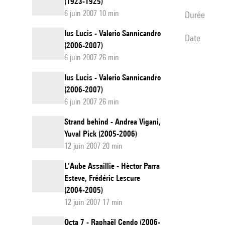
(1923-1925)
6 juin 2007 10 min
durée
Ius Lucis - Valerio Sannicandro
date
(2006-2007)
6 juin 2007 26 min
Ius Lucis - Valerio Sannicandro
(2006-2007)
6 juin 2007 26 min
Strand behind - Andrea Vigani,
Yuval Pick (2005-2006)
12 juin 2007 20 min
L'Aube Assaillie - Hèctor Parra
Esteve, Frédéric Lescure
(2004-2005)
12 juin 2007 17 min
Octa 7 - Raphaël Cendo (2006-