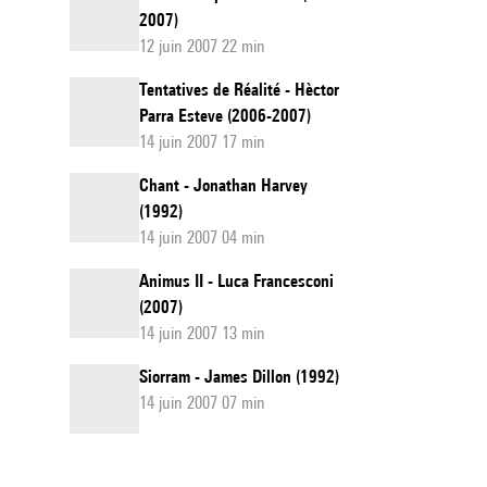
2007)
12 juin 2007 22 min
Tentatives de Réalité - Hèctor
Parra Esteve (2006-2007)
14 juin 2007 17 min
Chant - Jonathan Harvey
(1992)
14 juin 2007 04 min
Animus II - Luca Francesconi
(2007)
14 juin 2007 13 min
Siorram - James Dillon (1992)
14 juin 2007 07 min