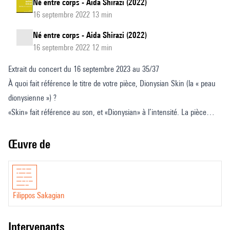
Né entre corps - Aida Shirazi (2022)
16 septembre 2022 13 min
Né entre corps - Aida Shirazi (2022)
16 septembre 2022 12 min
Extrait du concert du 16 septembre 2023 au 35/37
À quoi fait référence le titre de votre pièce, Dionysian Skin (la « peau
dionysienne ») ?
«Skin» fait référence au son, et «Dionysian» à l’intensité. La pièce
traite d’énergie et d’intensité. J’ai ici le sentiment de mettre le chaos
en mouvement. Je n’essaie pas de le transformer en non-chaos, ou
Œuvre de
de lui donner une forme. Je n’essaie pas de faire du son quelque
chose qu’il n’est pas. Ce ne sera donc pas de la musique mais de
l’électricité.
Filippos Sakagian
D’où vient ce chaos et qu’implique-t-il ?
Nous tentons de créer un espace au sein duquel un état intense
intervenants
pourra survenir. Une intensité qui suppose d’ail- leurs une prise de