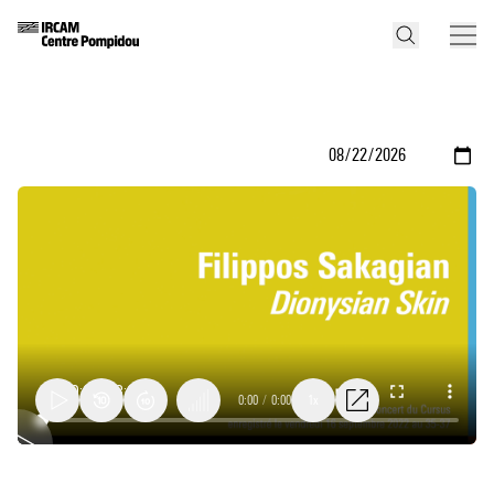
0:00
/
0:00
1x
Dionysian