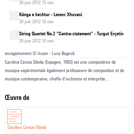
30 juin 2012 15 min
Kënga e heshtur - Lorenc Xhuvani
30 juin 2012 10 min
String Quartet No.2 “Contra-statement” - Turgut Erçetin
30 juin 2012 10 min
enregistrement © Ircam - Luca Bagnoli
Carolina Cerezo Dávila (Espagne, 1993) est une compositrice de
musique expérimentale également professeure de composition et de
musique contemporaine, cheffe d’orchestre et interprète.
Caroline développe des projets interdisciplinaires qui incluent des
aspects théâtraux et collabore comme programmatrice pour différents
Œuvre de
collectifs et ensembles. Elle est la fondatrice et codirectrice artistique
de Cuarto de Tono ainsi que de la plateforme tape360.org.
Une partie de son travail est liée au théâtre musical, où elle développe
Carolina Cerezo Dávila
des pièces qui fonctionnent comme des installations scéniques. Par