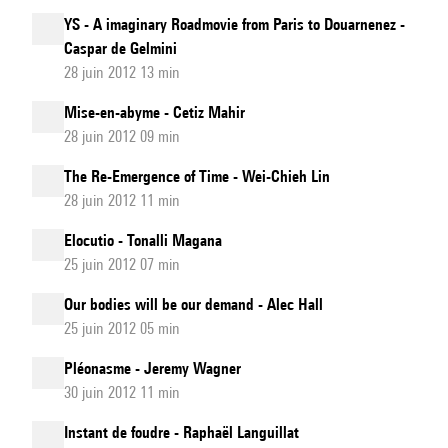
YS - A imaginary Roadmovie from Paris to Douarnenez -
Caspar de Gelmini
28 juin 2012 13 min
Mise-en-abyme - Cetiz Mahir
28 juin 2012 09 min
The Re-Emergence of Time - Wei-Chieh Lin
28 juin 2012 11 min
Elocutio - Tonalli Magana
25 juin 2012 07 min
Our bodies will be our demand - Alec Hall
25 juin 2012 05 min
Pléonasme - Jeremy Wagner
30 juin 2012 11 min
Instant de foudre - Raphaël Languillat