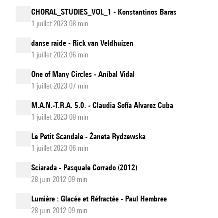
CHORAL_STUDIES_VOL_1 - Konstantinos Baras
1 juillet 2023 08 min
danse raide - Rick van Veldhuizen
1 juillet 2023 06 min
One of Many Circles - Aníbal Vidal
1 juillet 2023 07 min
M.A.N.-T.R.A. 5.0. - Claudia Sofía Alvarez Cuba
1 juillet 2023 09 min
Le Petit Scandale - Żaneta Rydzewska
1 juillet 2023 06 min
Sciarada - Pasquale Corrado (2012)
28 juin 2012 09 min
Lumière : Glacée et Réfractée - Paul Hembree
28 juin 2012 09 min