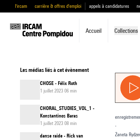
l'ircam
carrière & offres d'emploi
appels à candidatures
n
Accueil
Collections
Les médias liés à cet évènement
CHOSE - Félix Roth
1 juillet 2023 06 min
CHORAL_STUDIES_VOL_1 -
Konstantinos Baras
enregistreme
1 juillet 2023 08 min
-
Żaneta Rydzew
danse raide - Rick van