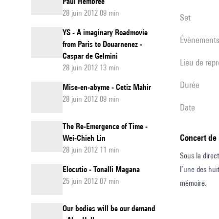
Paul Hembree
28 juin 2012 09 min
set
YS - A imaginary Roadmovie
évènement
from Paris to Douarnenez -
Caspar de Gelmini
Lieu de rep
28 juin 2012 13 min
durée
Mise-en-abyme - Cetiz Mahir
28 juin 2012 09 min
date
The Re-Emergence of Time -
Concert de
Wei-Chieh Lin
28 juin 2012 11 min
Sous la direc
Elocutio - Tonalli Magana
l’une des hui
25 juin 2012 07 min
mémoire.
Our bodies will be our demand