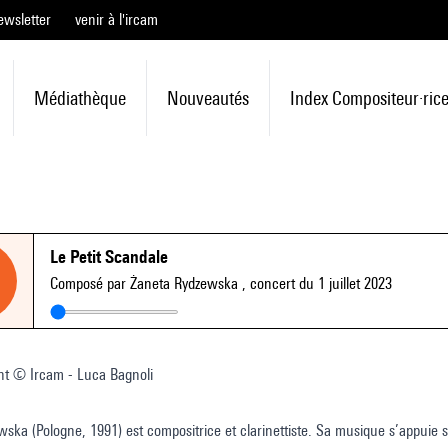
ewsletter
venir à l'ircam
Médiathèque
Nouveautés
Index Compositeur·ric
Le Petit Scandale
Composé par Żaneta Rydzewska
, concert du 1 juillet 2023
nt © Ircam - Luca Bagnoli
ska (Pologne, 1991) est compositrice et clarinettiste. Sa musique s’appuie sur