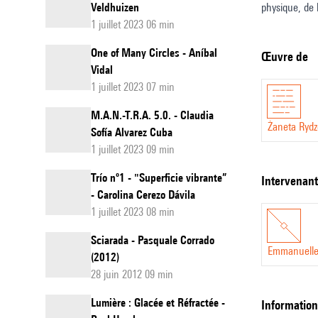
Veldhuizen
physique, de 
1 juillet 2023 06 min
et de sons c
Mivos Quarte
One of Many Circles - Aníbal
Œuvre de
Ses œuvres on
Vidal
1 juillet 2023 07 min
Warsaw Autumn
musique élect
M.A.N.-T.R.A. 5.0. - Claudia
zanetarydze
Żaneta Ryd
Sofía Alvarez Cuba
1 juillet 2023 09 min
Trío nº1 - "Superficie vibrante”
intervenan
- Carolina Cerezo Dávila
1 juillet 2023 08 min
Sciarada - Pasquale Corrado
Emmanuelle
(2012)
28 juin 2012 09 min
Lumière : Glacée et Réfractée -
informatio