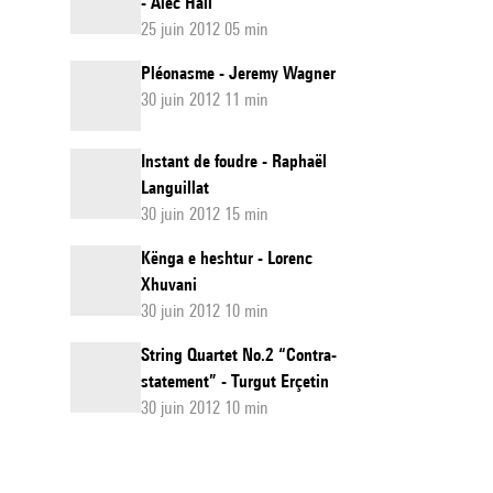
- Alec Hall
25 juin 2012 05 min
Pléonasme - Jeremy Wagner
30 juin 2012 11 min
Instant de foudre - Raphaël
Languillat
30 juin 2012 15 min
Kënga e heshtur - Lorenc
Xhuvani
30 juin 2012 10 min
String Quartet No.2 “Contra-
statement” - Turgut Erçetin
30 juin 2012 10 min