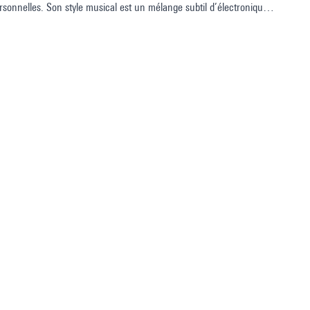
rsonnelles. Son style musical est un mélange subtil d’électronique
brik, Klangforum Wien, Internationale Ensemble Modern Akademie,
 Tage für neue Kammermusik, Ultraschall Berlin, Acht Brücken,
que et de danse de Cologne et enseigne la composition pour