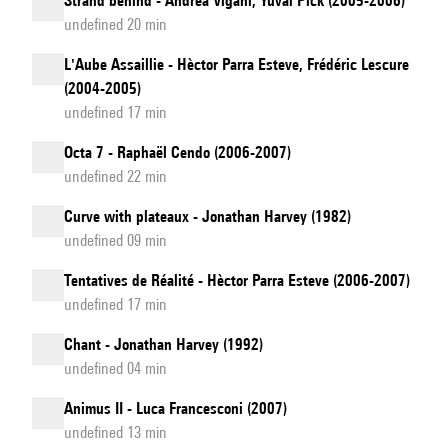
Strand behind - Andrea Vigani, Yuval Pick (2005-2006)
undefined 20 min
L'Aube Assaillie - Hèctor Parra Esteve, Frédéric Lescure
(2004-2005)
undefined 17 min
Octa 7 - Raphaël Cendo (2006-2007)
undefined 22 min
Curve with plateaux - Jonathan Harvey (1982)
undefined 09 min
Tentatives de Réalité - Hèctor Parra Esteve (2006-2007)
undefined 17 min
Chant - Jonathan Harvey (1992)
undefined 04 min
Animus II - Luca Francesconi (2007)
undefined 13 min