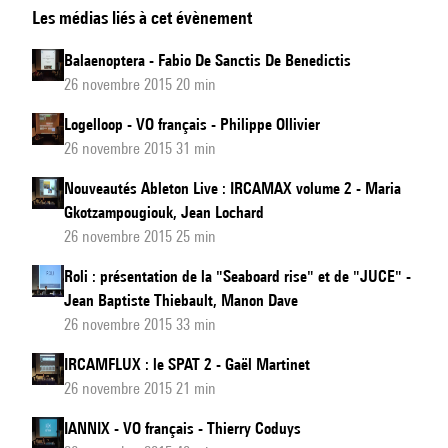
Les médias liés à cet évènement
technological
products
Balaenoptera - Fabio De Sanctis De Benedictis
with
26 novembre 2015 20 min
Ableton
Logelloop - VO français - Philippe Ollivier
Live:
26 novembre 2015 31 min
IRCAMAX
volume
Nouveautés Ableton Live : IRCAMAX volume 2 - Maria
Gkotzampougiouk, Jean Lochard
2
26 novembre 2015 25 min
Roli : présentation de la "Seaboard rise" et de "JUCE" -
Jean Baptiste Thiebault, Manon Dave
26 novembre 2015 33 min
IRCAMFLUX : le SPAT 2 - Gaël Martinet
26 novembre 2015 21 min
IANNIX - VO français - Thierry Coduys