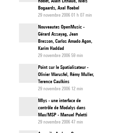
Rodet, Alain Lithaud, Niels
Bogaards, Axel Roebel
29 novembre 2006 01 h 07 min
Nouveautes OpenMusic -
Gérard Assayag, Jean
Bresson, Carlos Amado Agon,
Karim Haddad
29 novembre 2006 59 min
Point sur le Spatialisateur -
Olivier Warusfel, Rémy Muller,
Terence Caulkins
29 novembre 2006 12 min
Mlys - une interface de
contrôle de Modalys dans
Max/MSP - Manuel Poletti
29 novembre 2006 47 min