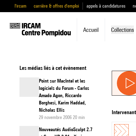
l'ircam
carrière & offres d'emploi
appels à candidatures
n
Accueil
Collections
Les médias liés à cet évènement
Point sur MacIntel et les
logiciels du Forum - Carlos
Amado Agon, Riccardo
Borghesi, Karim Haddad,
Nicholas Ellis
intervenan
29 novembre 2006 20 min
Nouveautés AudioSculpt 2.7