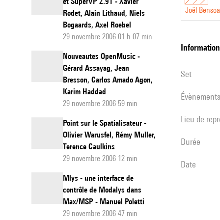
et SuperVP 2.91 - Xavier
Joël Benso
Rodet, Alain Lithaud, Niels
Bogaards, Axel Roebel
29 novembre 2006 01 h 07 min
informatio
Nouveautes OpenMusic -
Gérard Assayag, Jean
set
Bresson, Carlos Amado Agon,
Karim Haddad
évènement
29 novembre 2006 59 min
Lieu de rep
Point sur le Spatialisateur -
Olivier Warusfel, Rémy Muller,
durée
Terence Caulkins
29 novembre 2006 12 min
date
Mlys - une interface de
contrôle de Modalys dans
Max/MSP - Manuel Poletti
29 novembre 2006 47 min