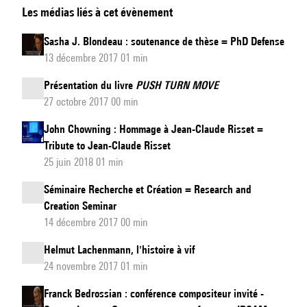
Les médias liés à cet évènement
ANR
ChaNTer
Sasha J. Blondeau : soutenance de thèse = PhD Defense
=
13 décembre 2017 01 min
The
Présentation du livre
PUSH TURN MOVE
ANR
27 octobre 2017 00 min
Project
ChaNTer
John Chowning : Hommage à Jean-Claude Risset =
Tribute to Jean-Claude Risset
25 juin 2018 01 min
Séminaire Recherche et Création = Research and
Creation Seminar
14 décembre 2017 00 min
Helmut Lachenmann, l'histoire à vif
24 novembre 2017 01 min
Franck Bedrossian : conférence compositeur invité -