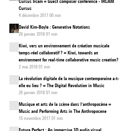
Cursus Ircam = Guest composer conference - IRCAM
Cursus
4 décembre 2017 00 min
David Kim-Boyle : Generative Notations
26 janvier 2018 01 min
Kiwi, vers un environnement de création musicale
temps-réel collaboratif ? = Kiwi, towards an
environment for real-time collaborative music creation?
2 mai 2018 01 min
La révolution digitale de la musique contemporaine a-t-
elle eu lieu ? = The Digital Revolution in Music
26 janvier 2018 01 min
Musique et arts de la scène dans l'anthropocène =
Music and Performing Arts in The Anthropocene
15 novembre 2017 01 min
Future Perfect : An immersive 3D audio visual