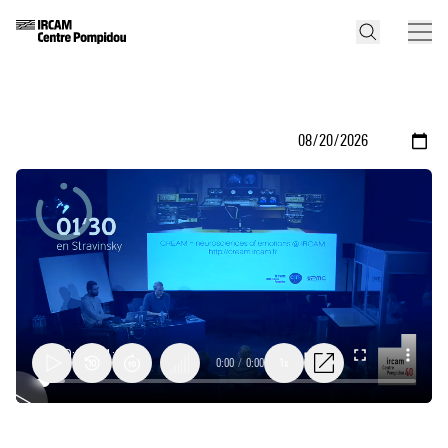
0:00
/
0:00
1x
Projet