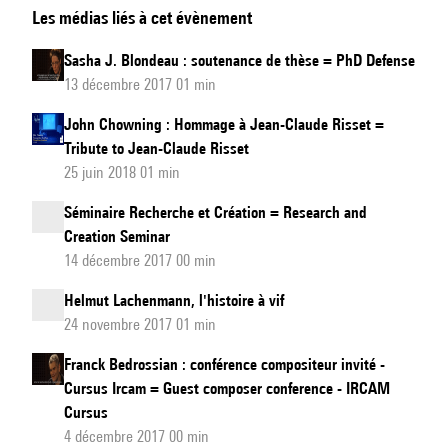
Les médias liés à cet évènement
du
livre
Sasha J. Blondeau : soutenance de thèse = PhD Defense
PUSH
13 décembre 2017 01 min
TURN
John Chowning : Hommage à Jean-Claude Risset =
MOVE
Tribute to Jean-Claude Risset
25 juin 2018 01 min
Séminaire Recherche et Création = Research and
Creation Seminar
14 décembre 2017 00 min
Helmut Lachenmann, l'histoire à vif
24 novembre 2017 01 min
Franck Bedrossian : conférence compositeur invité -
Cursus Ircam = Guest composer conference - IRCAM
Cursus
4 décembre 2017 00 min