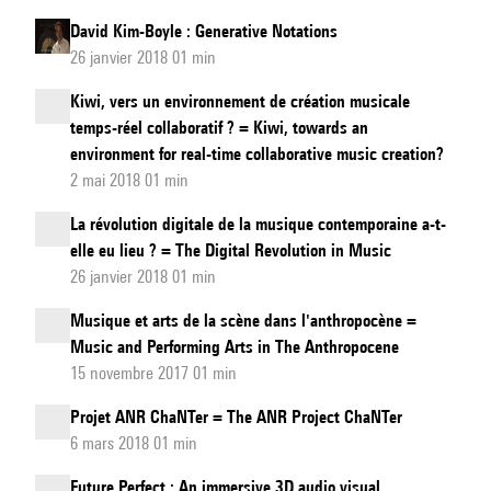
David Kim-Boyle : Generative Notations
26 janvier 2018 01 min
Kiwi, vers un environnement de création musicale
temps-réel collaboratif ? = Kiwi, towards an
environment for real-time collaborative music creation?
2 mai 2018 01 min
La révolution digitale de la musique contemporaine a-t-
elle eu lieu ? = The Digital Revolution in Music
26 janvier 2018 01 min
Musique et arts de la scène dans l'anthropocène =
Music and Performing Arts in The Anthropocene
15 novembre 2017 01 min
Projet ANR ChaNTer = The ANR Project ChaNTer
6 mars 2018 01 min
Future Perfect : An immersive 3D audio visual