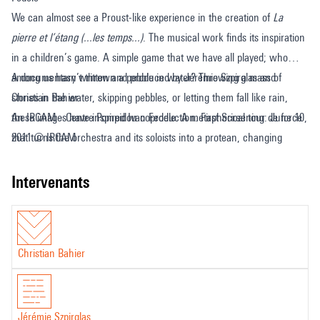
We can almost see a Proust-like experience in the creation of
La
pierre et l’étang (...les temps...)
. The musical work finds its inspiration
in a children’s game. A simple game that we have all played; who
among us hasn’t thrown a pebble in water? Throwing a mass of
A documentary written and produced by Jérémie Szpirglas and
stones in the water, skipping pebbles, or letting them fall like rain,
Christian Bahier
these images have inspired Ivan Fedele. A metaphorical tour de force
An IRCAM - Centre Pompidou coproduction. First Screening: June 10,
that turns the orchestra and its soloists into a protean, changing
2011 © IRCAM
sculpture and the score is the opportunity to include motion capture
technologies in the compositional process, letting the audience hear
intervenants
the musicality of the instrumental gesture and reinforcing the
spectacular poetry of the orchestral space.
Christian Bahier
Jérémie Szpirglas