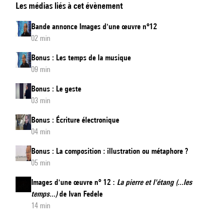
Les médias liés à cet évènement
d'une
œuvre
Bande annonce Images d'une œuvre n°12
n°
02 min
12
Bonus : Les temps de la musique
:
09 min
La
pierre
Bonus : Le geste
03 min
et
l'étang
Bonus : Écriture électronique
(...les
04 min
temps...)
Bonus : La composition : illustration ou métaphore ?
de
05 min
Ivan
Images d'une œuvre n° 12 :
La pierre et l'étang (...les
Fedele
temps...)
de Ivan Fedele
-
14 min
version