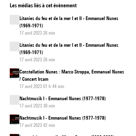
Les médias liés à cet évènement
du
feu
Litanies du feu et de la mer I et II - Emmanuel Nunes
et
(1969-1971)
de
17 avril 2023 26 min
la
Litanies du feu et de la mer I et II - Emmanuel Nunes
mer
(1969-1971)
I
17 avril 2023 26 min
et
Constellation Nunes : Marco Stroppa, Emmanuel Nunes
II
/ Concert Ircam
17 avril 2023 01 h 44 min
Nachtmusik I - Emmanuel Nunes (1977-1978)
17 avril 2023 39 min
Nachtmusik I - Emmanuel Nunes (1977-1978)
17 avril 2023 42 min