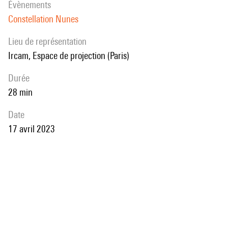
évènements
Peter Szendy
Constellation Nunes
Programme du Festival d’automne à Paris,
Lieu de représentation
cycle Emmanuel Nunes
Ircam, Espace de projection (Paris)
durée
28 min
date
17 avril 2023