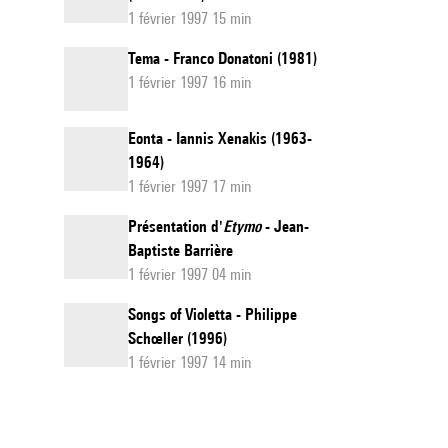
1 février 1997 15 min
Tema - Franco Donatoni (1981)
1 février 1997 16 min
Eonta - Iannis Xenakis (1963-
1964)
1 février 1997 17 min
Présentation d'
Etymo
- Jean-
Baptiste Barrière
1 février 1997 04 min
Songs of Violetta - Philippe
Schœller (1996)
1 février 1997 14 min