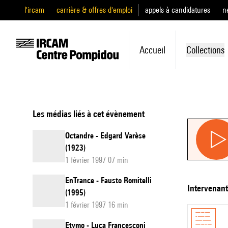
l'ircam
carrière & offres d'emploi
appels à candidatures
n
Accueil
Collections
Les médias liés à cet évènement
Octandre - Edgard Varèse
(1923)
1 février 1997 07 min
EnTrance - Fausto Romitelli
intervenan
(1995)
1 février 1997 16 min
Etymo - Luca Francesconi