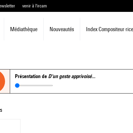
ewsletter
venir à l'ircam
Médiathèque
Nouveautés
Index Compositeur·ric
Présentation de
D'un geste apprivoisé...
ts