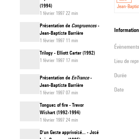
(1994)
Jean-Baptis
1 février 1997 22 min
Présentation de
Congruences
-
informatio
Jean-Baptiste Barrière
1 février 1997 11 min
évènement
Trilogy - Elliott Carter (1992)
1 février 1997 17 min
Lieu de rep
durée
Présentation de
EnTrance
-
Jean-Baptiste Barrière
date
1 février 1997 07 min
Tongues of fire - Trevor
Wishart (1992-1994)
1 février 1997 24 min
D'un Geste apprivoisé... - José