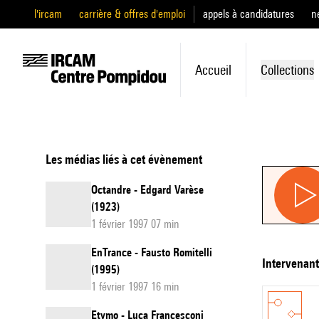
l'ircam
carrière & offres d'emploi
appels à candidatures
n
Accueil
Collections
Les médias liés à cet évènement
Octandre - Edgard Varèse
(1923)
1 février 1997 07 min
EnTrance - Fausto Romitelli
intervenan
(1995)
1 février 1997 16 min
Etymo - Luca Francesconi