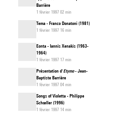
Barrière
1 février 1997 02 min
Tema - Franco Donatoni (1981)
1 février 1997 16 min
Eonta - Iannis Xenakis (1963-
1964)
1 février 1997 17 min
Présentation d'
Etymo
- Jean-
Baptiste Barrière
1 février 1997 04 min
Songs of Violetta - Philippe
Schœller (1996)
1 février 1997 14 min