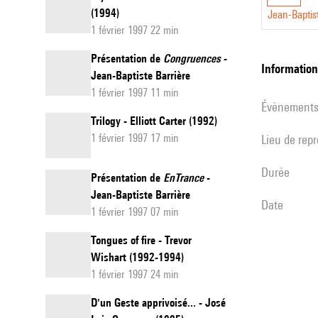
(1994)
Jean-Baptis
1 février 1997 22 min
Présentation de
Congruences
-
informatio
Jean-Baptiste Barrière
1 février 1997 11 min
évènement
Trilogy - Elliott Carter (1992)
1 février 1997 17 min
Lieu de rep
durée
Présentation de
EnTrance
-
Jean-Baptiste Barrière
date
1 février 1997 07 min
Tongues of fire - Trevor
Wishart (1992-1994)
1 février 1997 24 min
D'un Geste apprivoisé... - José