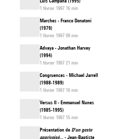
Luis Campana (1995)
1 février 1997 16 min
Marches - Franco Donatoni
(1979)
1 février 1997 09 min
Advaya - Jonathan Harvey
(1994)
1 février 1997 21 min
Congruences - Michael Jarrell
(1988-1989)
1 février 1997 16 min
Versus II - Emmanuel Nunes
(1985-1995)
1 février 1997 15 min
Présentation de
D'un geste
apprivoisé...
- Jean-Baptiste