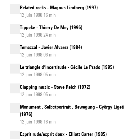
Related rocks - Magnus Lindberg (1997)
12 juin 1998 16 min
Tippeke - Thierry De Mey (1996)
12 juin 1998 24 min
Temazcal - Javier Alvarez (1984)
12 juin 1998 08 min
Le triangle d'incertitude - Cécile Le Prado (1995)
12 juin 1998 05 min
Clapping music - Steve Reich (1972)
12 juin 1998 05 min
Monument . Selbstportrait . Bewegung - György Ligeti
(1976)
12 juin 1998 16 min
Esprit rude/esprit doux - Elliott Carter (1985)