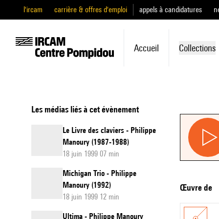
l'ircam
carrière & offres d'emploi
appels à candidatures
n
Accueil
Collections
Les médias liés à cet évènement
Le Livre des claviers - Philippe
Manoury (1987-1988)
18 juin 1999 07 min
Michigan Trio - Philippe
Manoury (1992)
Œuvre de
18 juin 1999 12 min
Ultima - Philippe Manoury