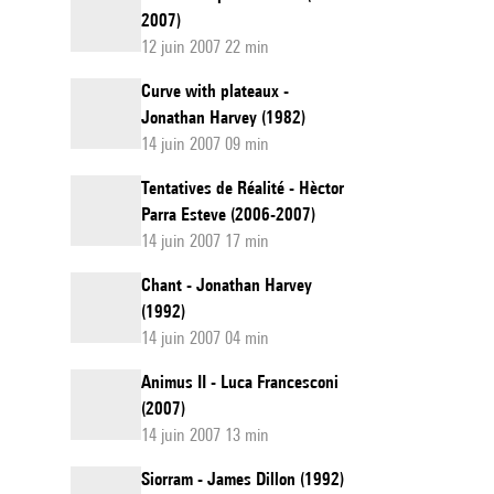
2007)
12 juin 2007 22 min
Curve with plateaux -
Jonathan Harvey (1982)
14 juin 2007 09 min
Tentatives de Réalité - Hèctor
Parra Esteve (2006-2007)
14 juin 2007 17 min
Chant - Jonathan Harvey
(1992)
14 juin 2007 04 min
Animus II - Luca Francesconi
(2007)
14 juin 2007 13 min
Siorram - James Dillon (1992)