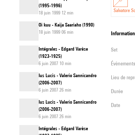
(1995-1996)
Salvatore Sc
18 juin 1999 12 min
Oi kuu - Kaija Saariaho (1990)
18 juin 1999 06 min
informatio
Intégrales - Edgard Varèse
set
(1923-1925)
évènement
6 juin 2007 10 min
Ius Lucis - Valerio Sannicandro
Lieu de rep
(2006-2007)
6 juin 2007 26 min
durée
Ius Lucis - Valerio Sannicandro
date
(2006-2007)
6 juin 2007 26 min
Intégrales - Edgard Varèse