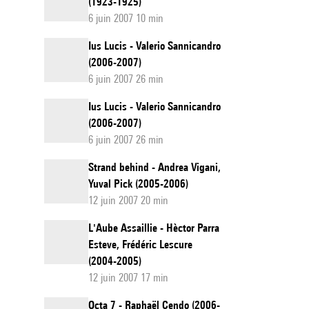
(1923-1925)
6 juin 2007 10 min
Ius Lucis - Valerio Sannicandro
(2006-2007)
6 juin 2007 26 min
Ius Lucis - Valerio Sannicandro
(2006-2007)
6 juin 2007 26 min
Strand behind - Andrea Vigani,
Yuval Pick (2005-2006)
12 juin 2007 20 min
L'Aube Assaillie - Hèctor Parra
Esteve, Frédéric Lescure
(2004-2005)
12 juin 2007 17 min
Octa 7 - Raphaël Cendo (2006-