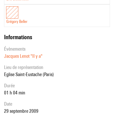
impossibilité totale d'en sortir et d' « arrêter la musique ».
Grégory Beller
informations
évènements
Jacques Lenot "Il y a"
Lieu de représentation
Eglise Saint-Eustache (Paris)
durée
01 h 04 min
date
29 septembre 2009