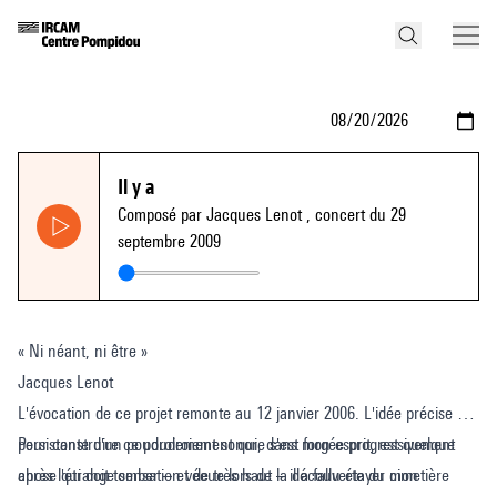
Il y a
Composé par Jacques Lenot
, concert du 29
septembre 2009
« Ni néant, ni être »
Jacques Lenot
L'évocation de ce projet remonte au 12 janvier 2006. L'idée précise et
persistante d'un poudroiement sonore s'est forgée progressivement
Pour construire ce poudroiement qui, dans mon esprit, est quelque
après l'étrange sensation vécue lors de la découverte du cimetière
chose qui doit tomber – et de très haut – il a fallu étayer mon