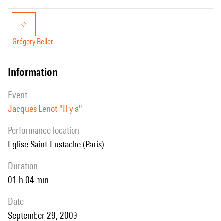
impossibilité totale d'en sortir et d' « arrêter la musique ».
Grégory Beller
information
event
Jacques Lenot "Il y a"
performance location
Eglise Saint-Eustache (Paris)
duration
01 h 04 min
date
September 29, 2009