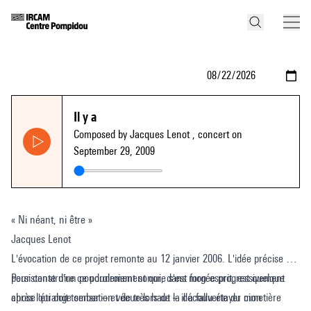
Il y a
Composed by Jacques Lenot
, concert on
September 29, 2009
« Ni néant, ni être »
Jacques Lenot
L'évocation de ce projet remonte au 12 janvier 2006. L'idée précise et
persistante d'un poudroiement sonore s'est forgée progressivement
Pour construire ce poudroiement qui, dans mon esprit, est quelque
après l'étrange sensation vécue lors de la découverte du cimetière
chose qui doit tomber – et de très haut – il a fallu étayer mon